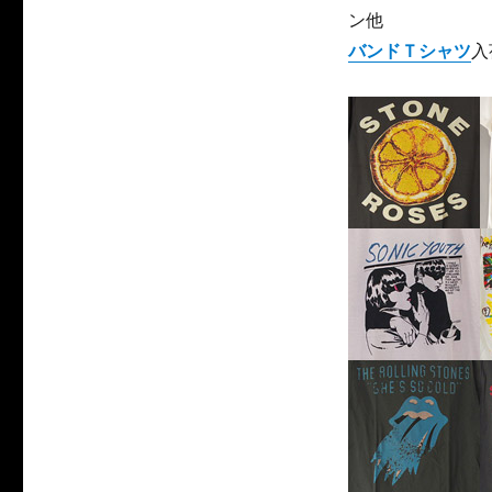
ン他
バンドＴシャツ
入