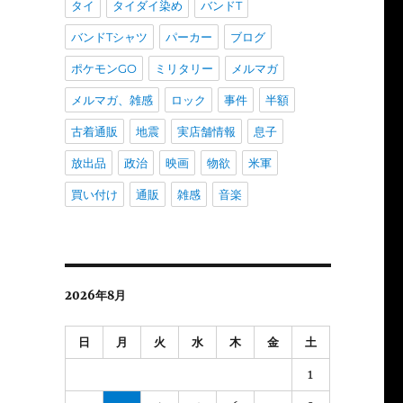
タイ
タイダイ染め
バンドT
バンドTシャツ
パーカー
ブログ
ポケモンGO
ミリタリー
メルマガ
メルマガ、雑感
ロック
事件
半額
古着通販
地震
実店舗情報
息子
放出品
政治
映画
物欲
米軍
買い付け
通販
雑感
音楽
2026年8月
日
月
火
水
木
金
土
1