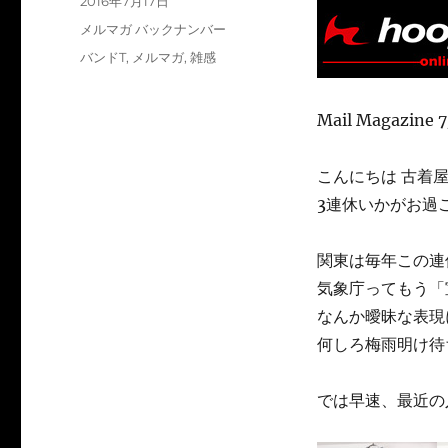
2016年7月17日
稿
カ
メルマガ バックナンバー
日:
テ
タ
バンドT
,
メルマガ
,
雑感
ゴ
グ
リ
ー
Mail Magazine 
こんにちは 古着屋h
3連休いかがお過
関東は毎年この連
気象庁ってもう「
なんか曖昧な表現
何しろ梅雨明け待
では早速、最近の