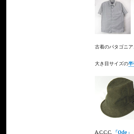
古着のパタゴニア
大き目サイズの
半
A.C.C.C.
「Ode」 F