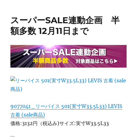
稿
テ
日:
ゴ
リ
スーパーSALE連動企画 半
ー
額多数 12月11日まで
9077041＿リーバイス 501(実寸W33.5L33) LEVIS
古着 (sale商品)
価格:3132円（税込み)サイズ:実寸W33.5L33