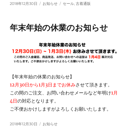
投
カ
タ
2018年12月30日
お知らせ
セール
,
古着通販
稿
テ
グ
日:
ゴ
リ
年末年始の休業のお知らせ
ー
【年末年始の休業のお知らせ】
12月30日から1月3日までお休み
させて頂きます。
この間のご注文、お問い合わせメールなど年明け
1月
4日
の対応となります。
ご不便おかけしますがよろしくお願いたします。
投
カ
2018年12月30日
お知らせ