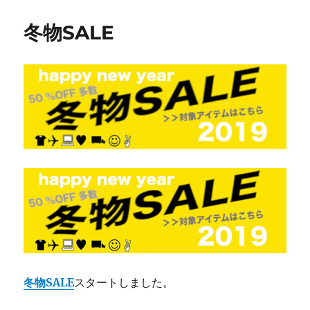
日:
ゴ
リ
冬物SALE
ー
冬物SALE
スタートしました。