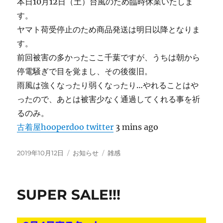
本日10月12日（土）台風のため臨時休業いたしま
す。
ヤマト荷受停止のため商品発送は明日以降となりま
す。
前回被害の多かったここ千葉ですが、うちは朝から
停電騒ぎで目を覚まし、その後復旧。
雨風は強くなったり弱くなったり…やれることはや
ったので、あとは被害少なく通過してくれる事を祈
るのみ。
古着屋hooperdoo twitter
3 mins ago
投
カ
タ
2019年10月12日
お知らせ
雑感
稿
テ
グ
日:
ゴ
リ
SUPER SALE!!!
ー