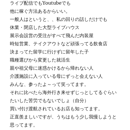
ライブ配信でもYoutubeでも
他に稼ぐ方法あるからいい。
一般人はというと、、私の回りの話しだけでも
休業・閉店した大型ライブハウス
展示会設営の受注がすべて飛んだ内装屋
時短営業、テイクアウトなど頑張ってる飲食店
決まってた留学に行けずに留年した子
職種選びから変更した就活生
親や祖父母に迷惑かけるから帰れない人
介護施設に入っている母にずっと会えない人
みんな、参ったよ～って笑ってます。
それに比べたら海外行き来せずじっとしてるぐらい
たいした苦労でもないでしょ（自分）
買い付け渡航されているお店も知ってます。
正直羨ましいですが、うちはもう少し我慢しようと
思ってます。