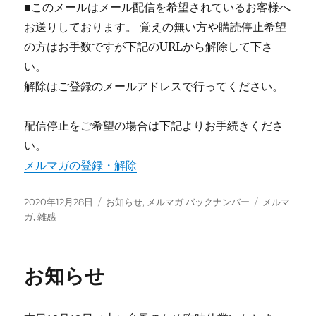
■このメールはメール配信を希望されているお客様へ
お送りしております。 覚えの無い方や購読停止希望
の方はお手数ですが下記のURLから解除して下さ
い。
解除はご登録のメールアドレスで行ってください。
配信停止をご希望の場合は下記よりお手続きくださ
い。
メルマガの登録・解除
投
カ
タ
2020年12月28日
お知らせ
,
メルマガ バックナンバー
メルマ
稿
テ
グ
ガ
,
雑感
日:
ゴ
リ
ー
お知らせ