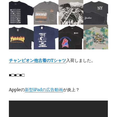
チャンピオン他
古着のTシャツ
入荷しました。
■□■□■□
Appleの
新型iPadの広告動画
が炎上？