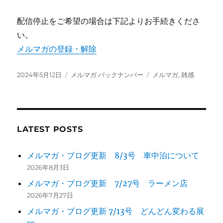
配信停止をご希望の場合は下記よりお手続きくださ
い。
メルマガの登録・解除
投
カ
タ
2024年5月12日
メルマガ バックナンバー
メルマガ
,
雑感
稿
テ
グ
日:
ゴ
リ
ー
LATEST POSTS
メルマガ・ブログ更新 8/3号 車中泊について
2026年8月3日
メルマガ・ブログ更新 7/27号 ラーメン店
2026年7月27日
メルマガ・ブログ更新 7/13号 どんどん変わる展