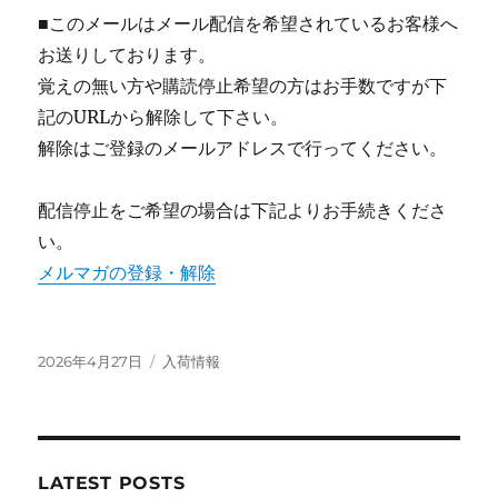
■このメールはメール配信を希望されているお客様へ
お送りしております。
覚えの無い方や購読停止希望の方はお手数ですが下
記のURLから解除して下さい。
解除はご登録のメールアドレスで行ってください。
配信停止をご希望の場合は下記よりお手続きくださ
い。
メルマガの登録・解除
投
カ
2026年4月27日
入荷情報
稿
テ
日:
ゴ
リ
ー
LATEST POSTS