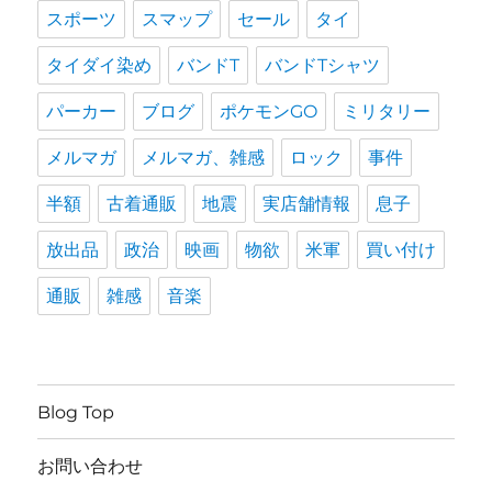
スポーツ
スマップ
セール
タイ
タイダイ染め
バンドT
バンドTシャツ
パーカー
ブログ
ポケモンGO
ミリタリー
メルマガ
メルマガ、雑感
ロック
事件
半額
古着通販
地震
実店舗情報
息子
放出品
政治
映画
物欲
米軍
買い付け
通販
雑感
音楽
Blog Top
お問い合わせ