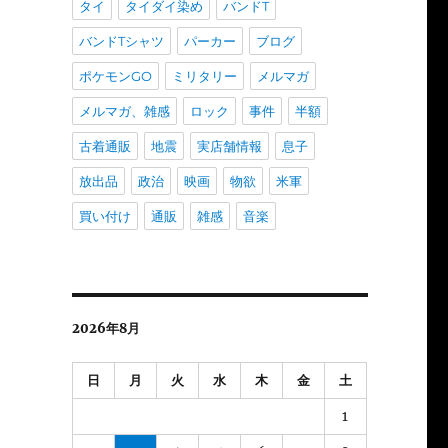
タイ
タイダイ染め
バンドT
バンドTシャツ
パーカー
ブログ
ポケモンGO
ミリタリー
メルマガ
メルマガ、雑感
ロック
事件
半額
古着通販
地震
実店舗情報
息子
放出品
政治
映画
物欲
米軍
買い付け
通販
雑感
音楽
2026年8月
日
月
火
水
木
金
土
1