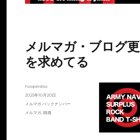
メルマガ・ブログ更新
を求めてる
投
hooperdoo
稿
投
2025年10月20日
者
稿
カ
メルマガ バックナンバー
日:
テ
タ
メルマガ
,
雑感
ゴ
グ
リ
ー