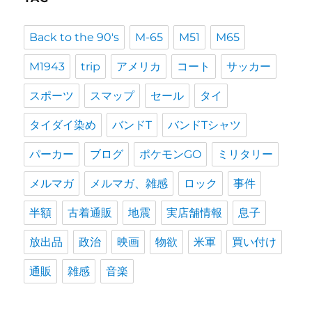
Back to the 90's
M-65
M51
M65
M1943
trip
アメリカ
コート
サッカー
スポーツ
スマップ
セール
タイ
タイダイ染め
バンドT
バンドTシャツ
パーカー
ブログ
ポケモンGO
ミリタリー
メルマガ
メルマガ、雑感
ロック
事件
半額
古着通販
地震
実店舗情報
息子
放出品
政治
映画
物欲
米軍
買い付け
通販
雑感
音楽