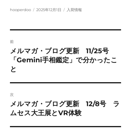
投
投
カ
hooperdoo
2025年12月1日
入荷情報
稿
稿
テ
者
日:
ゴ
リ
ー
投
前
稿
メルマガ・ブログ更新 11/25号
前
の
「Gemini手相鑑定」で分かったこ
ナ
投
と
ビ
稿:
ゲ
次
ー
メルマガ・ブログ更新 12/8号 ラ
次
シ
の
ムセス大王展とVR体験
投
ョ
稿: