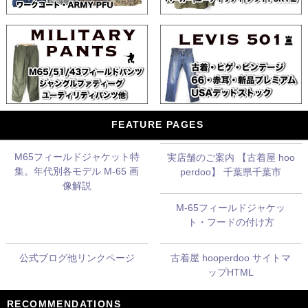
FEATURE PAGES
M65フィールドジャケット特
実店舗のご案内 【古着屋 hoo
集。年代別各モデル M-65 画
perdoo】 千葉県千葉市
像解説
M-65フィールドジャケッ
ト・フードの付け方
公式ブログ他リンクページ
古着屋 hooperdoo サイトマ
ップHTML
RECOMMENDATIONS