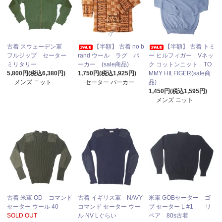
古着 スウェーデン軍
【半額】 古着 no b
【半額】 古着 トミ
フルジップ セーター
rand ウール ラグ パ
ー ヒルフィガー Vネッ
ミリタリー
ーカー (sale商品)
ク コットンニット TO
5,800円(税込6,380円)
1,750円(税込1,925円)
MMY HILFIGER(sale商
メンズ ニット
セーター パーカー
品)
1,450円(税込1,595円)
メンズ ニット
古着 米軍 OD コマンド
古着 イギリス軍 NAVY
米軍 GOBセーター ゴ
セーター ウール 40
コマンド セーター ウー
ブ セーター L #1 リ
SOLD OUT
ル NV Lぐらい
ペア 80s古着