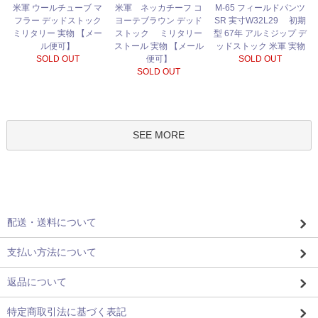
米軍 ネッカチーフ コ
米軍 ウールチューブ マ
M-65 フィールドパンツ
ヨーテブラウン デッド
フラー デッドストック
SR 実寸W32L29 初期
ストック ミリタリー
ミリタリー 実物 【メー
型 67年 アルミジップ デ
ストール 実物 【メール
ル便可】
ッドストック 米軍 実物
便可】
SOLD OUT
SOLD OUT
SOLD OUT
SEE MORE
配送・送料について
支払い方法について
返品について
特定商取引法に基づく表記