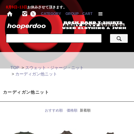
8月9日~13日
お休みさせて頂きます。
CATEGORY
GROUP
CART
TOP
>
スウェット・ジャージ・ニット
>
カーディガン他ニット
カーディガン他ニット
おすすめ順
価格順
新着順