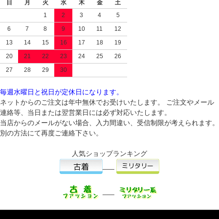
日
月
火
水
木
金
土
1
2
3
4
5
6
7
8
9
10
11
12
13
14
15
16
17
18
19
20
21
22
23
24
25
26
27
28
29
30
毎週水曜日と祝日が定休日になります。
ネットからのご注文は年中無休でお受けいたします。 ご注文やメール
連絡等、当日または翌営業日には必ず対応いたします。
当店からのメールがない場合、入力間違い、受信制限が考えられます。
別の方法にて再度ご連絡下さい。
人気ショップランキング
___
___