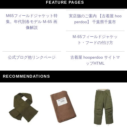
FEATURE PAGES
M65フィールドジャケット特
実店舗のご案内 【古着屋 hoo
集。年代別各モデル M-65 画
perdoo】 千葉県千葉市
像解説
M-65フィールドジャケッ
ト・フードの付け方
公式ブログ他リンクページ
古着屋 hooperdoo サイトマ
ップHTML
RECOMMENDATIONS