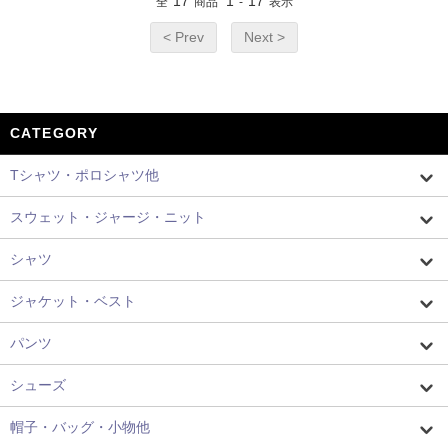
17
1
17
全
商品
-
表示
< Prev
Next >
CATEGORY
Tシャツ・ポロシャツ他
スウェット・ジャージ・ニット
シャツ
ジャケット・ベスト
パンツ
シューズ
帽子・バッグ・小物他