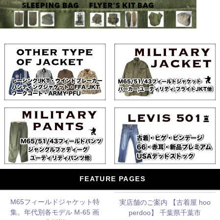
FEATURE PAGES
M65フィールドジャケット特
実店舗のご案内 【古着屋 hoo
集。年代別各モデル M-65 画
perdoo】 千葉県千葉市