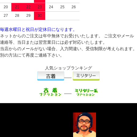
20
21
22
23
24
25
26
27
28
29
30
毎週水曜日と祝日が定休日になります。
ネットからのご注文は年中無休でお受けいたします。 ご注文やメール
連絡等、当日または翌営業日には必ず対応いたします。
当店からのメールがない場合、入力間違い、受信制限が考えられます。
別の方法にて再度ご連絡下さい。
人気ショップランキング
___
___