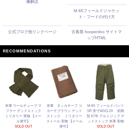
像解説
M-65フィールドジャケッ
ト・フードの付け方
公式ブログ他リンクページ
古着屋 hooperdoo サイトマ
ップHTML
RECOMMENDATIONS
米軍 ネッカチーフ コ
米軍 ウールチューブ マ
M-65 フィールドパンツ
ヨーテブラウン デッド
フラー デッドストック
SR 実寸W32L29 初期
ストック ミリタリー
ミリタリー 実物 【メー
型 67年 アルミジップ デ
ストール 実物 【メール
ル便可】
ッドストック 米軍 実物
便可】
SOLD OUT
SOLD OUT