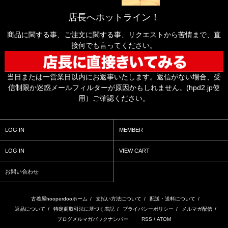
店長へホットライン！
商品に関する事、ご注文に関する事、リクエストから苦情まで、直
接何でも言ってください。
当日または一営業日以内にお返事いたします。返信がない場合、受
信制限か迷惑メールフィルターが原因かもしれません。(hpd2.jp使
用）ご確認ください。
LOG IN
MEMBER
LOG IN
VIEW CART
お問い合わせ
古着屋hooperdooホーム
/
支払い方法について
/
配送・送料について
/
返品について
/
特定商取引法に基づく表記
/
プライバシーポリシー
/
メルマガ配信
/
ブログメルマガバックナンバー
RSS
/
ATOM