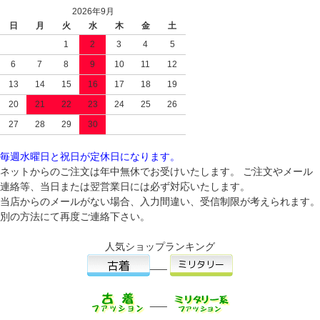
2026年9月
日
月
火
水
木
金
土
1
2
3
4
5
6
7
8
9
10
11
12
13
14
15
16
17
18
19
20
21
22
23
24
25
26
27
28
29
30
毎週水曜日と祝日が定休日になります。
ネットからのご注文は年中無休でお受けいたします。 ご注文やメール
連絡等、当日または翌営業日には必ず対応いたします。
当店からのメールがない場合、入力間違い、受信制限が考えられます。
別の方法にて再度ご連絡下さい。
人気ショップランキング
___
___