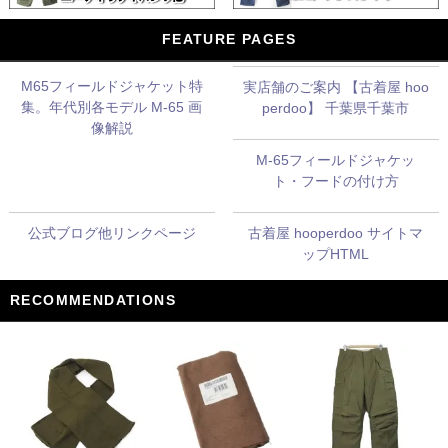
FEATURE PAGES
M65フィールドジャケット特
実店舗のご案内 【古着屋 hoo
集。年代別各モデル M-65 画
perdoo】 千葉県千葉市
像解説
M-65フィールドジャケッ
ト・フードの付け方
公式ブログ他リンクページ
古着屋 hooperdoo サイトマ
ップHTML
RECOMMENDATIONS