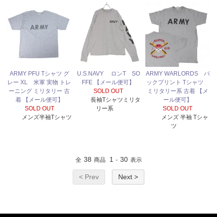
ARMY PFU Tシャツ グ
U.S.NAVY ロンT SO
ARMY WARLORDS バ
レー XL 米軍 実物 トレ
FFE 【メール便可】
ックプリント Tシャツ
ーニング ミリタリー 古
SOLD OUT
ミリタリー系 古着 【メ
着 【メール便可】
長袖Tシャツミリタ
ール便可】
SOLD OUT
リー系
SOLD OUT
メンズ半袖Tシャツ
メンズ 半袖 Tシャ
ツ
38
1
30
全
商品
-
表示
< Prev
Next >