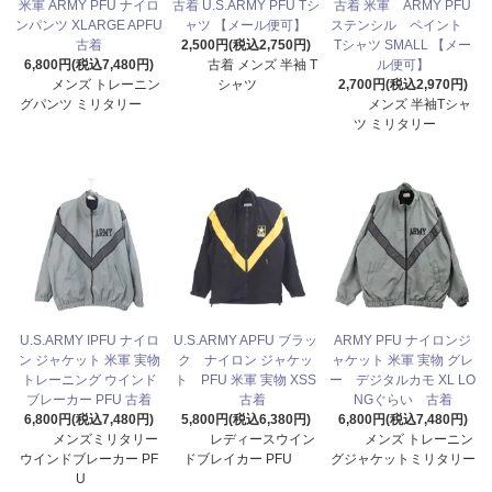
米軍 ARMY PFU ナイロ
古着 U.S.ARMY PFU Tシ
古着 米軍 ARMY PFU
ンパンツ XLARGE APFU
ャツ 【メール便可】
ステンシル ペイント
古着
2,500円(税込2,750円)
Tシャツ SMALL 【メー
6,800円(税込7,480円)
古着 メンズ 半袖 T
ル便可】
メンズ トレーニン
シャツ
2,700円(税込2,970円)
グパンツ ミリタリー
メンズ 半袖Tシャ
ツ ミリタリー
U.S.ARMY IPFU ナイロ
U.S.ARMY APFU ブラッ
ARMY PFU ナイロンジ
ン ジャケット 米軍 実物
ク ナイロン ジャケッ
ャケット 米軍 実物 グレ
トレーニング ウインド
ト PFU 米軍 実物 XSS
ー デジタルカモ XL LO
ブレーカー PFU 古着
古着
NGぐらい 古着
6,800円(税込7,480円)
5,800円(税込6,380円)
6,800円(税込7,480円)
メンズミリタリー
レディースウイン
メンズ トレーニン
ウインドブレーカー PF
ドブレイカー PFU
グジャケットミリタリー
U