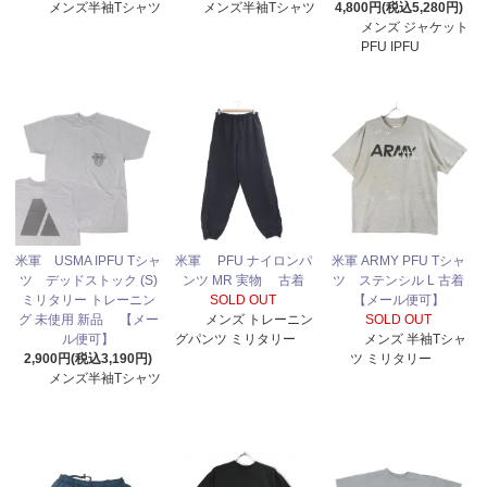
メンズ半袖Tシャツ
メンズ半袖Tシャツ
4,800円(税込5,280円)
メンズ ジャケット
PFU IPFU
米軍 USMA IPFU Tシャ
米軍 PFU ナイロンパ
米軍 ARMY PFU Tシャ
ツ デッドストック (S)
ンツ MR 実物 古着
ツ ステンシル L 古着
ミリタリー トレーニン
SOLD OUT
【メール便可】
グ 未使用 新品 【メー
メンズ トレーニン
SOLD OUT
ル便可】
グパンツ ミリタリー
メンズ 半袖Tシャ
2,900円(税込3,190円)
ツ ミリタリー
メンズ半袖Tシャツ