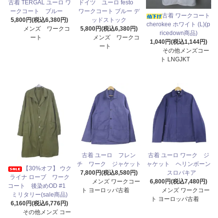
古着 TERGAL ユーロ ワ
ドイツ ユーロ festo
ークコート ブルー
ワークコート ブルー デ
古着 ワークコート
5,800円(税込6,380円)
ッドストック
cherokee ホワイト (L)(p
メンズ ワークコ
5,800円(税込6,380円)
ricedown商品)
ート
メンズ ワークコ
1,040円(税込1,144円)
ート
その他メンズコー
ト LNGJKT
古着 ユーロ フレン
古着 ユーロ ワーク ジ
チ ワーク ジャケット
ャケット ヘリンボーン
【30%オフ】 ウク
7,800円(税込8,580円)
スロバキア
ライナ ローブ ワーク
メンズ ワークコー
6,800円(税込7,480円)
コート 後染めOD #1
ト ヨーロッパ古着
メンズ ワークコー
ミリタリー(sale商品)
ト ヨーロッパ古着
6,160円(税込6,776円)
その他メンズ コー