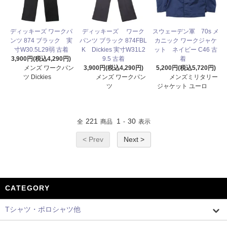
ディッキーズ ワークパ
ディッキーズ ワーク
スウェーデン軍 70s メ
ンツ 874 ブラック 実
パンツ ブラック 874FBL
カニック ワークジャケ
寸W30.5L29弱 古着
K Dickies 実寸W31L2
ット ネイビー C46 古
3,900円(税込4,290円)
9.5 古着
着
メンズ ワークパン
3,900円(税込4,290円)
5,200円(税込5,720円)
ツ Dickies
メンズ ワークパン
メンズミリタリー
ツ
ジャケット ユーロ
221
1
30
全
商品
-
表示
< Prev
Next >
CATEGORY
Tシャツ・ポロシャツ他