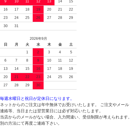
9
10
11
12
13
14
15
16
17
18
19
20
21
22
23
24
25
26
27
28
29
30
31
2026年9月
日
月
火
水
木
金
土
1
2
3
4
5
6
7
8
9
10
11
12
13
14
15
16
17
18
19
20
21
22
23
24
25
26
27
28
29
30
毎週水曜日と祝日が定休日になります。
ネットからのご注文は年中無休でお受けいたします。 ご注文やメール
連絡等、当日または翌営業日には必ず対応いたします。
当店からのメールがない場合、入力間違い、受信制限が考えられます。
別の方法にて再度ご連絡下さい。