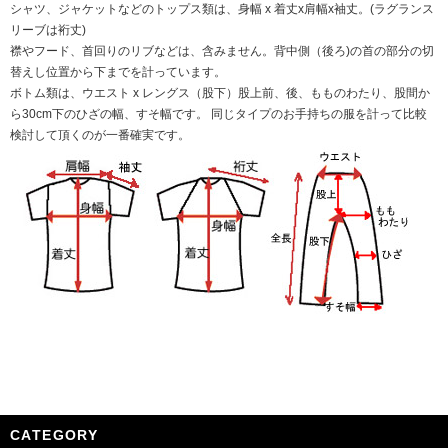
シャツ、ジャケットなどのトップス類は、身幅 x 着丈x肩幅x袖丈。(ラグランス
リーブは裄丈)
襟やフード、首回りのリブなどは、含みません。背中側（後ろ)の首の部分の切
替えし位置から下までを計っています。
ボトム類は、ウエスト x レングス（股下）股上前、後、もものわたり、股間か
ら30cm下のひざの幅、すそ幅です。 同じタイプのお手持ちの服を計って比較
検討して頂くのが一番確実です。
CATEGORY