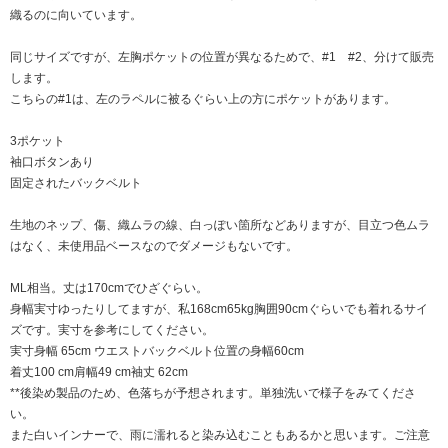
織るのに向いています。
同じサイズですが、左胸ポケットの位置が異なるためで、#1 #2、分けて販売
します。
こちらの#1は、左のラペルに被るぐらい上の方にポケットがあります。
3ポケット
袖口ボタンあり
固定されたバックベルト
生地のネップ、傷、織ムラの線、白っぽい箇所などありますが、目立つ色ムラ
はなく、未使用品ベースなのでダメージもないです。
ML相当。丈は170cmでひざぐらい。
身幅実寸ゆったりしてますが、私168cm65kg胸囲90cmぐらいでも着れるサイ
ズです。実寸を参考にしてください。
実寸身幅 65cm ウエストバックベルト位置の身幅60cm
着丈100 cm肩幅49 cm袖丈 62cm
**後染め製品のため、色落ちが予想されます。単独洗いで様子をみてくださ
い。
また白いインナーで、雨に濡れると染み込むこともあるかと思います。ご注意