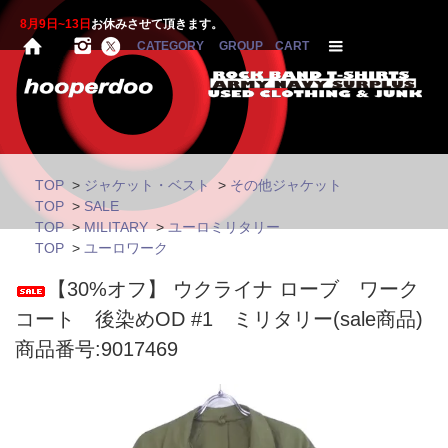
8月9日~13日
お休みさせて頂きます。
CATEGORY
GROUP
CART
TOP
>
ジャケット・ベスト
>
その他ジャケット
TOP
>
SALE
TOP
>
MILITARY
>
ユーロミリタリー
TOP
>
ユーロワーク
【30%オフ】 ウクライナ ローブ ワーク
コート 後染めOD #1 ミリタリー(sale商品)
商品番号:9017469