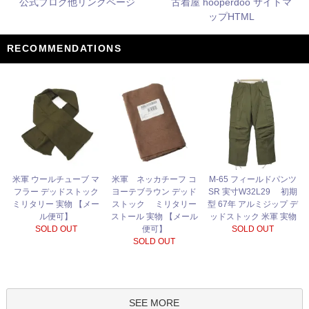
公式ブログ他リンクページ
古着屋 hooperdoo サイトマ
ップHTML
RECOMMENDATIONS
米軍 ネッカチーフ コ
米軍 ウールチューブ マ
M-65 フィールドパンツ
ヨーテブラウン デッド
フラー デッドストック
SR 実寸W32L29 初期
ストック ミリタリー
ミリタリー 実物 【メー
型 67年 アルミジップ デ
ストール 実物 【メール
ル便可】
ッドストック 米軍 実物
便可】
SOLD OUT
SOLD OUT
SOLD OUT
SEE MORE