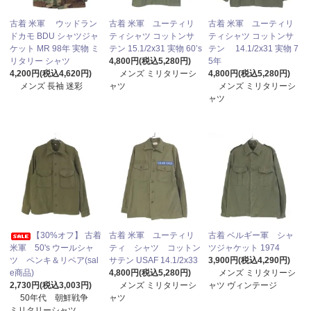
古着 米軍 ウッドラン
古着 米軍 ユーティリ
古着 米軍 ユーティリ
ドカモ BDU シャツジャ
ティシャツ コットンサ
ティシャツ コットンサ
ケット MR 98年 実物 ミ
テン 15.1/2x31 実物 60’s
テン 14.1/2x31 実物 7
リタリー シャツ
4,800円(税込5,280円)
5年
4,200円(税込4,620円)
メンズ ミリタリーシ
4,800円(税込5,280円)
メンズ 長袖 迷彩
ャツ
メンズ ミリタリーシ
ャツ
【30%オフ】 古着
古着 米軍 ユーティリ
古着 ベルギー軍 シャ
米軍 50's ウールシャ
ティ シャツ コットン
ツジャケット 1974
ツ ペンキ＆リペア(sal
サテン USAF 14.1/2x33
3,900円(税込4,290円)
e商品)
4,800円(税込5,280円)
メンズ ミリタリーシ
2,730円(税込3,003円)
メンズ ミリタリーシ
ャツ ヴィンテージ
50年代 朝鮮戦争
ャツ
ミリタリーシャツ