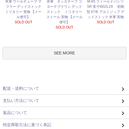
米軍 ネッカチーフ コ
米軍 ウールチューブ マ
M-65 フィールドパンツ
ヨーテブラウン デッド
フラー デッドストック
SR 実寸W32L29 初期
ストック ミリタリー
ミリタリー 実物 【メー
型 67年 アルミジップ デ
ストール 実物 【メール
ル便可】
ッドストック 米軍 実物
便可】
SOLD OUT
SOLD OUT
SOLD OUT
SEE MORE
配送・送料について
支払い方法について
返品について
特定商取引法に基づく表記