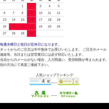
1
2
3
4
5
6
7
8
9
10
11
12
13
14
15
16
17
18
19
20
21
22
23
24
25
26
27
28
29
30
毎週水曜日と祝日が定休日になります。
ネットからのご注文は年中無休でお受けいたします。 ご注文やメール
連絡等、当日または翌営業日には必ず対応いたします。
当店からのメールがない場合、入力間違い、受信制限が考えられます。
別の方法にて再度ご連絡下さい。
人気ショップランキング
___
___