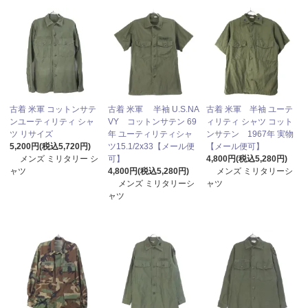
古着 米軍 コットンサテ
古着 米軍 半袖 U.S.NA
古着 米軍 半袖 ユーテ
ンユーティリティ シャ
VY コットンサテン 69
ィリティ シャツ コット
ツ リサイズ
年 ユーティリティシャ
ンサテン 1967年 実物
5,200円(税込5,720円)
ツ15.1/2x33【メール便
【メール便可】
メンズ ミリタリー シ
可】
4,800円(税込5,280円)
ャツ
4,800円(税込5,280円)
メンズ ミリタリーシ
メンズ ミリタリーシ
ャツ
ャツ