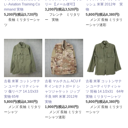
い Aviation Training Co
リー 【メール便可】
ッシュ 米軍 2012年 実
mmand 実物
3,200円(税込3,520円)
物
5,200円(税込5,720円)
フレンチ ミリタリ
5,800円(税込6,380円)
長袖 ミリタリーシャ
ー 実物
メンズ 長袖 ミリタリ
ツ
ーシャツ迷彩
古着 米軍 コットンサテ
古着 マルチカム ACU F
古着 米軍 コットンサテ
ン ユーティリティシャ
R インセクトガード シ
ン ユーティリティシャ
ツ 傷リペア 14.1/2x33
ャツジャケット ジップ
ツ 筒袖 14.1/2x31 64年
実物 65年
不良 MR 米軍 2012年
実物 ミリタリーシャツ
5,800円(税込6,380円)
実物
5,800円(税込6,380円)
メンズ 長袖 ミリタリ
1,900円(税込2,090円)
メンズ 長袖 ミリタリ
ーシャツ
メンズ 長袖 ミリタリ
ーシャツ
ーシャツ迷彩