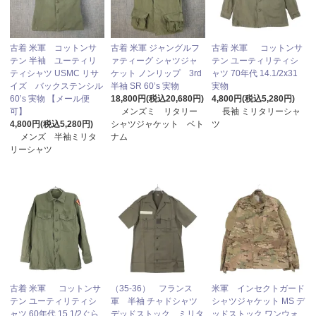
古着 米軍 コットンサ
古着 米軍 ジャングルフ
古着 米軍 コットンサ
テン 半袖 ユーティリ
ァティーグ シャツジャ
テン ユーティリティシ
ティシャツ USMC リサ
ケット ノンリップ 3rd
ャツ 70年代 14.1/2x31
イズ バックステンシル
半袖 SR 60’s 実物
実物
60’s 実物 【メール便
18,800円(税込20,680円)
4,800円(税込5,280円)
可】
メンズミ リタリー
長袖 ミリタリーシャ
4,800円(税込5,280円)
シャツジャケット ベト
ツ
メンズ 半袖ミリタ
ナム
リーシャツ
古着 米軍 コットンサ
（35-36） フランス
米軍 インセクトガード
テン ユーティリティシ
軍 半袖 チャドシャツ
シャツジャケット MS デ
ャツ 60年代 15.1/2ぐら
デッドストック ミリタ
ッドストック ワンウォ