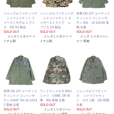
ジャングルファティーグ
ジャングルファティーグ
米軍 OG 107 ユーティリ
シャツジャケット フ
シャツジャケット タ
ティシャツ コットンサ
ァーストモデル レプリ
イガーストライプ レ
テン 60s 16.1/2x36 実
カ OD SS 新品
プリカ SS 新品
物 古着
SOLD OUT
SOLD OUT
SOLD OUT
メンズミリタリー ベ
メンズミリタリー ベ
メンズ ミリタリーシ
トナム戦
トナム戦
ャツ 長袖
米軍 OG 107 ユーティリ
ウッドランドカモ BDU
ジャングルファティー
ティシャツ コットンサ
シャツ USMC SR 米
グ シャツジャケッ
テン USAF 70s 16.1/2x3
軍 90s 実物 古着
ト ロスコ製 OD 民間
2 実物 古着
SOLD OUT
古着
SOLD OUT
メンズミリタリーシ
SOLD OUT