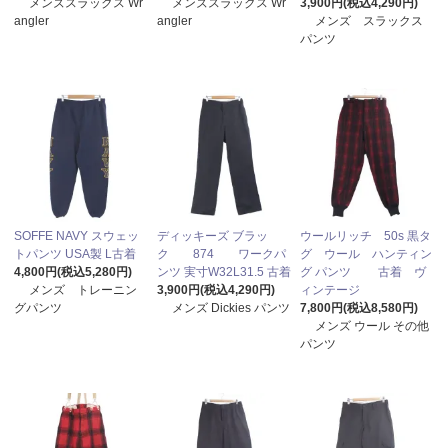
メンズスラックス Wr
メンズスラックス Wr
3,900円(税込4,290円)
angler
angler
メンズ スラックス
パンツ
SOFFE NAVY スウェッ
ディッキーズ ブラッ
ウールリッチ 50s 黒タ
トパンツ USA製 L古着
ク 874 ワークパ
グ ウール ハンティン
4,800円(税込5,280円)
ンツ 実寸W32L31.5 古着
グ パンツ 古着 ヴ
メンズ トレーニン
3,900円(税込4,290円)
ィンテージ
グパンツ
メンズ Dickies パンツ
7,800円(税込8,580円)
メンズ ウール その他
パンツ