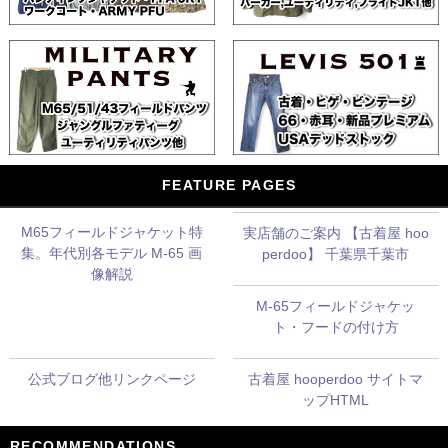
FEATURE PAGES
M65フィールドジャケット特
実店舗のご案内 【古着屋 hoo
集。年代別各モデル M-65 画
perdoo】 千葉県千葉市
像解説
M-65フィールドジャケッ
ト・フードの付け方
公式ブログ他リンクページ
古着屋 hooperdoo サイトマ
ップHTML
RECOMMENDATIONS