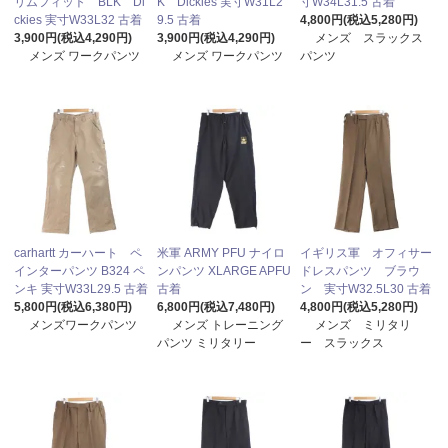
リムフィット BLK Di
K Dickies 実寸W31L2
寸W34L31.5 古着
ckies 実寸W33L32 古着
9.5 古着
4,800円(税込5,280円)
3,900円(税込4,290円)
3,900円(税込4,290円)
メンズ スラックス
メンズ ワークパンツ
メンズ ワークパンツ
パンツ
carhartt カーハート ペ
米軍 ARMY PFU ナイロ
イギリス軍 オフィサー
インターパンツ B324 ペ
ンパンツ XLARGE APFU
ドレスパンツ ブラウ
ンキ 実寸W33L29.5 古着
古着
ン 実寸W32.5L30 古着
5,800円(税込6,380円)
6,800円(税込7,480円)
4,800円(税込5,280円)
メンズワークパンツ
メンズ トレーニング
メンズ ミリタリ
パンツ ミリタリー
ー スラックス