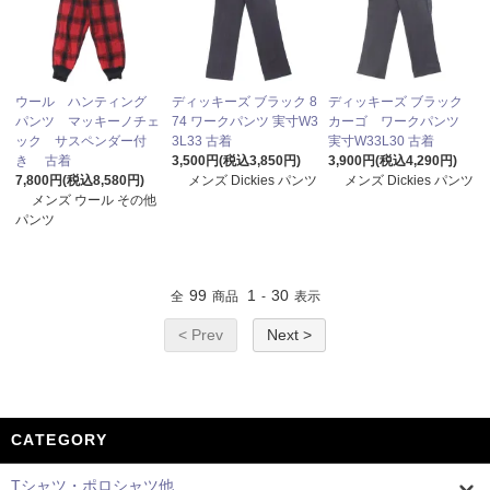
ウール ハンティング
ディッキーズ ブラック 8
ディッキーズ ブラック
パンツ マッキーノチェ
74 ワークパンツ 実寸W3
カーゴ ワークパンツ
ック サスペンダー付
3L33 古着
実寸W33L30 古着
き 古着
3,500円(税込3,850円)
3,900円(税込4,290円)
7,800円(税込8,580円)
メンズ Dickies パンツ
メンズ Dickies パンツ
メンズ ウール その他
パンツ
99
1
30
全
商品
-
表示
< Prev
Next >
CATEGORY
Tシャツ・ポロシャツ他