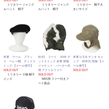
SOLD OUT
SOLD OUT
SOLD OUT
ミリタリー ジャング
ミリタリー ジャング
ミリタリー 帽子大
ルハット 帽子
ルハット 帽子
きいサイズ
米軍 ウール ブラッ
M-65 フード 84年 デ
米軍 U.S.N デッキ キャ
ク ベレー帽 デッドス
ッドストック 米軍 実物
ップ 40年代 実物 【メ
トック 【メール便可】
ジャケット・パーカー共
ール便可】
SOLD OUT
用 アクリルファー
SOLD OUT
ミリタリー 小物 帽子
SOLD OUT
メンズ
M65用 ファー付きフ
ード新品