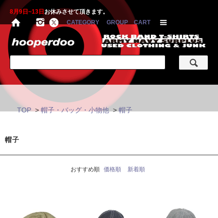
8月9日~13日
お休みさせて頂きます。
CATEGORY
GROUP
CART
TOP
>
帽子・バッグ・小物他
>
帽子
帽子
おすすめ順
価格順
新着順