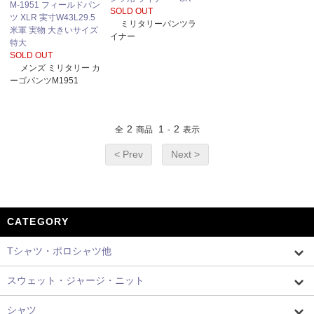
M-1951 フィールドパン
SOLD OUT
ツ XLR 実寸W43L29.5
ミリタリーパンツラ
米軍 実物 大きいサイズ
イナー
特大
SOLD OUT
メンズ ミリタリー カ
ーゴパンツM1951
2
1
2
全
商品
-
表示
< Prev
Next >
CATEGORY
Tシャツ・ポロシャツ他
スウェット・ジャージ・ニット
シャツ