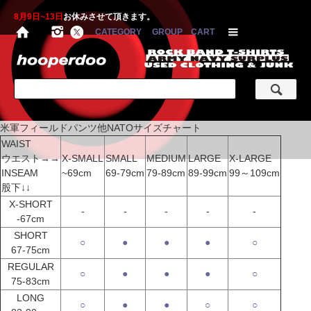
8月9日~13日
お休みさせて頂きます。
CATEGORY
GROUP
CART
米軍フィールドパンツ他NATOサイズチャート
WAIST
ウエスト→→
X-SMALL
SMALL
MEDIUM
LARGE
X-LARGE
INSEAM
~69cm
69-79cm
79-89cm
89-99cm
99～109cm
股下↓↓
X-SHORT
-
-
-
-
-
-67cm
SHORT
○
●
●
●
○
67-75cm
REGULAR
○
●
●
●
○
75-83cm
LONG
○
●
●
○
○