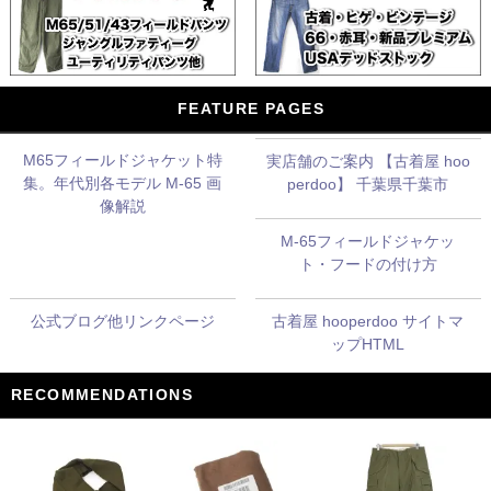
FEATURE PAGES
M65フィールドジャケット特
実店舗のご案内 【古着屋 hoo
集。年代別各モデル M-65 画
perdoo】 千葉県千葉市
像解説
M-65フィールドジャケッ
ト・フードの付け方
公式ブログ他リンクページ
古着屋 hooperdoo サイトマ
ップHTML
RECOMMENDATIONS