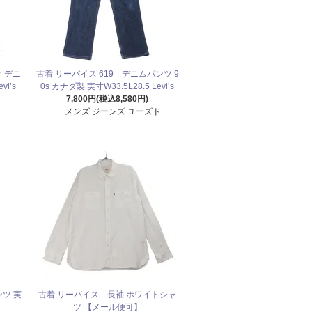
ク デニ
古着 リーバイス 619 デニムパンツ 9
i’s
0s カナダ製 実寸W33.5L28.5 Levi’s
7,800円(税込8,580円)
メンズ ジーンズ ユーズド
ンツ 実
古着 リーバイス 長袖 ホワイトシャ
ツ 【メール便可】