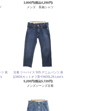
3,900円(税込4,290円)
ド
メンズ 長袖シャツ
ンツ 表
古着 リーバイス 505 デニムパンツ 表
’s
記W34カットオフ実寸W35L26 Levi’s
5,200円(税込5,720円)
メンズジーンズ古着