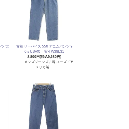
ンツ 実
古着 リーバイス 550 デニムパンツ 9
0’s USA製 実寸W38L31
8,800円(税込9,680円)
メンズジーンズ古着 ユーズドア
メリカ製