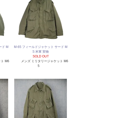
ード M
M-65 フィールドジャケット サード M
S 米軍 実物
SOLD OUT
ト M6
メンズ ミリタリージャケット M6
5