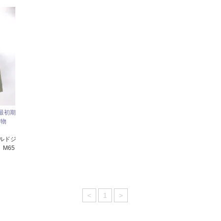
 最初期
実物
ールドジ
M65
<
1
>