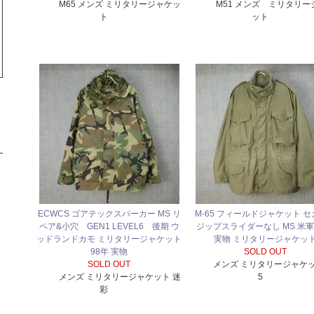
M65 メンズ ミリタリージャケッ
M51 メンズ ミリタリー
ト
ット
ECWCS ゴアテックスパーカー MS リ
M-65 フィールドジャケット 
ペア&小穴 GEN1 LEVEL6 後期 ウ
ジップスライダーなし MS 米軍 
ッドランドカモ ミリタリージャケット
実物 ミリタリージャケッ
98年 実物
SOLD OUT
SOLD OUT
メンズ ミリタリージャケッ
メンズ ミリタリージャケット 迷
5
彩