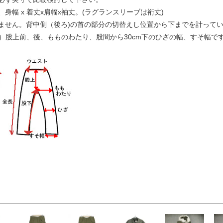
幅 x 着丈x肩幅x袖丈。(ラグランスリーブは裄丈)
ません。背中側（後ろ)の首の部分の切替えし位置から下までを計って
下）股上前、後、もものわたり、股間から30cm下のひざの幅、すそ幅で