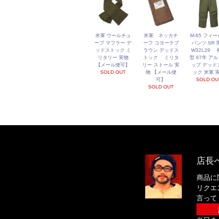
米軍 ウールチュ
米軍 ネッカチ
M-65 フィ
ーブ マフラー デ
ーフ コヨーテブ
パンツ SR 
ッドストック ミ
ラウン デッドス
W32L29 
リタリー 実物
トック ミリタ
型 67年 ア
【メール便可】
リー ストール 実
ップ デッド
SOLD OUT
物 【メール便
ック 米軍 
可】
SOLD OU
SOLD OUT
店長
商品に
リクエ
言って