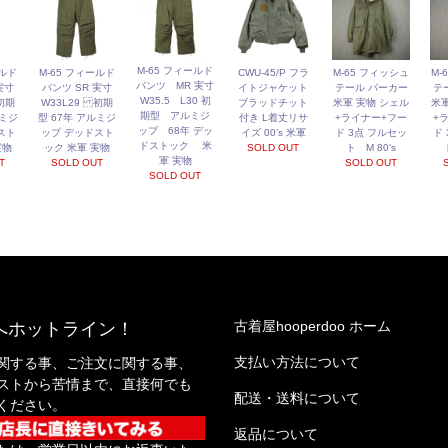
M-65 フィールド
ールド
M-65 フィールド
CWU-45/P フラ
M-65 フィッシュ
M-
パンツ MR 実寸
実寸
パンツ SR 実寸
イトジャケット
テール パーカー
テ
W35.5 L30 初
初期
W33L29 初期
ブラッドチット
米軍 実物 シェル
米軍
期型 アルミジ
ルミジ
型 67年 アルミジ
付き L着丈リサ
+ライナー+フー
+
ップ 68年 デッ
スト
ップ デッドスト
イズ 00’s 米軍
ド 3点 フルセッ
ド
ドストック 米
実物
ック 米軍 実物
SOLD OUT
ト M 80's
軍 実物
T
SOLD OUT
SOLD OUT
SOLD OUT
古着屋hooperdoo ホーム
へホットライン！
支払い方法について
関する事、ご注文に関する事、
ストから苦情まで、直接何でも
配送・送料について
ください。
返品について