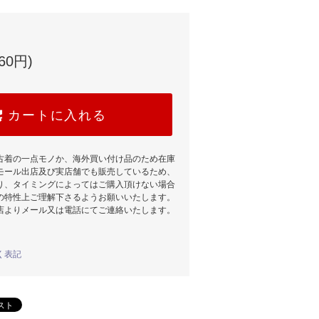
60円)
カートに入れる
古着の一点モノか、海外買い付け品のため在庫
モール出店及び実店舗でも販売しているため、
り、タイミングによってはご購入頂けない場合
の特性上ご理解下さるようお願いいたします。
店よりメール又は電話にてご連絡いたします。
く表記