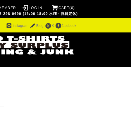
MEMBER
LOG IN
CART(0)
8-0690 (15:00-18:00 水曜・祝日定休)
ム
Instagram
Blog
X
facebook