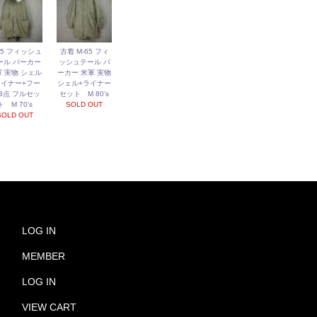
65 フィッシュ
古着 M-65 フィ
ール パーカー
ッシュテール パ
 実物 シェル
ーカー 米軍 実物
ライナー+フー
シェル+ライナー
 3点 フルセッ
セット M 80’s
ト M 70’s
SOLD OUT
SOLD OUT
LOG IN
MEMBER
LOG IN
VIEW CART