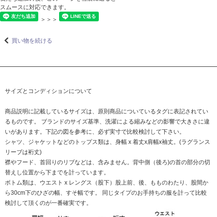
スムースに対応できます。
＞＞＞
買い物を続ける
サイズとコンディションについて
商品説明に記載しているサイズは、原則商品についているタグに表記されてい
るものです。 ブランドのサイズ基準、洗濯による縮みなどの影響で大きさに違
いがあります。下記の図を参考に、必ず実寸で比較検討して下さい。
シャツ、ジャケットなどのトップス類は、身幅 x 着丈x肩幅x袖丈。(ラグランス
リーブは裄丈)
襟やフード、首回りのリブなどは、含みません。背中側（後ろ)の首の部分の切
替えし位置から下までを計っています。
ボトム類は、ウエスト x レングス（股下）股上前、後、もものわたり、股間か
ら30cm下のひざの幅、すそ幅です。 同じタイプのお手持ちの服を計って比較
検討して頂くのが一番確実です。