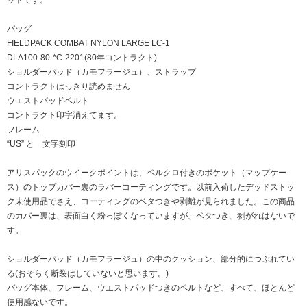
バッグ
FIELDPACK COMBAT NYLON LARGE LC-1
DLA100-80-*C-2201(80年コントラクト)
ショルダーパッド（カモフラージュ）、ストラップ
コントラクトはっきり読めません
ウエストパッドベルト
コントラクト印字消えてます。
フレーム
“US” と 文字刻印
アリスパックのウイークポイントは、ベルクロ付きのポケット（マップケー
ス）のトップカバー裏のラバーコーティングです。以前入荷したデッドストッ
ク未使用品でさえ、コーティングのベタつきや剥離が見られました。この商品
のカバー裏は、表面白く粉っぽくなっていますが、ベタつき、剥がれはないで
す。
ショルダーパッド（カモフラージュ）の中のクッション、部分的につぶれてい
る(おそらく断裂はしていないと思います。)
バッグ本体、フレーム、ウエストパッドつきのベルトなど、すべて、ほとんど
使用感ないです。