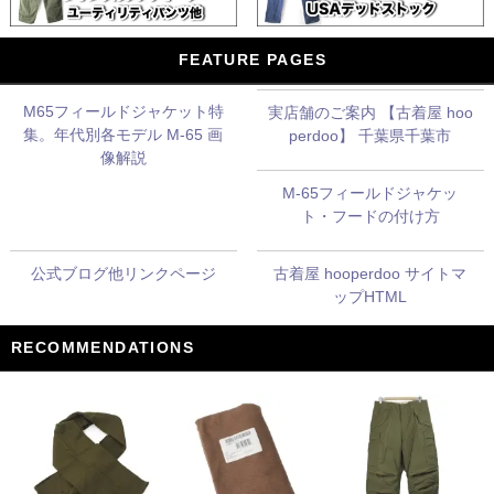
FEATURE PAGES
M65フィールドジャケット特
実店舗のご案内 【古着屋 hoo
集。年代別各モデル M-65 画
perdoo】 千葉県千葉市
像解説
M-65フィールドジャケッ
ト・フードの付け方
公式ブログ他リンクページ
古着屋 hooperdoo サイトマ
ップHTML
RECOMMENDATIONS