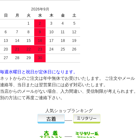
2026年9月
日
月
火
水
木
金
土
1
2
3
4
5
6
7
8
9
10
11
12
13
14
15
16
17
18
19
20
21
22
23
24
25
26
27
28
29
30
毎週水曜日と祝日が定休日になります。
ネットからのご注文は年中無休でお受けいたします。 ご注文やメール
連絡等、当日または翌営業日には必ず対応いたします。
当店からのメールがない場合、入力間違い、受信制限が考えられます。
別の方法にて再度ご連絡下さい。
人気ショップランキング
___
___