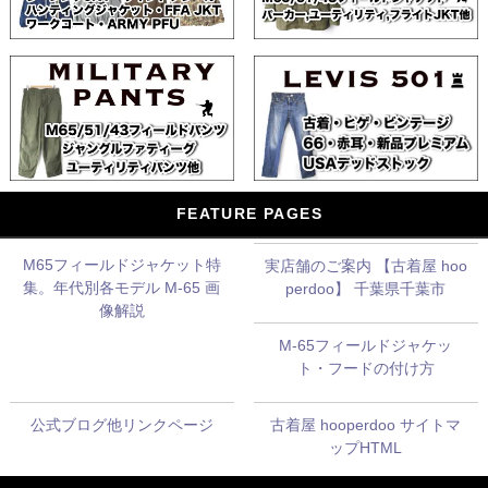
FEATURE PAGES
M65フィールドジャケット特
実店舗のご案内 【古着屋 hoo
集。年代別各モデル M-65 画
perdoo】 千葉県千葉市
像解説
M-65フィールドジャケッ
ト・フードの付け方
公式ブログ他リンクページ
古着屋 hooperdoo サイトマ
ップHTML