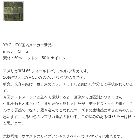
YMCL KY (国内メーカー新品)
made in China
素材：50％ コットン 50％ ナイロン
アメリカ軍M-65 フィールドパンツのレプリカです。
10数年ぶりにYMCL KYのM65パンツの入荷です。
研究、改良を続け、色、太めのシルエットなど細かな部分まで再現されていま
す。
今回デッドストックと並べて撮影すると、画像からは区別がつきません。
生地を触ると柔らかく、きめ細かく感じましたが、デッドストックの粗く、ご
わつく質感ではなく、履き込んでこなれたユーズドの生地感に寄せたものだと
思います。明るい色のレプリカ商品の多い中、この深みのあるODカラーは良い
と思います。
実物同様、ウエストのサイズアジャスタベルトで10cmぐらい絞れます。