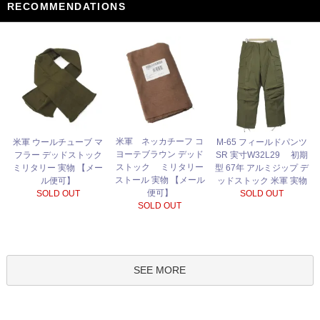
RECOMMENDATIONS
米軍 ネッカチーフ コ
米軍 ウールチューブ マ
M-65 フィールドパンツ
ヨーテブラウン デッド
フラー デッドストック
SR 実寸W32L29 初期
ストック ミリタリー
ミリタリー 実物 【メー
型 67年 アルミジップ デ
ストール 実物 【メール
ル便可】
ッドストック 米軍 実物
便可】
SOLD OUT
SOLD OUT
SOLD OUT
SEE MORE