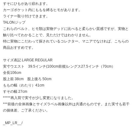
すそにひもがあり絞れます。
カーゴポケット内にももを縛るヒモがあります。
ライナー取り付けできます。
TALONジップ
これらのベルト、ヒモ類は実物デッドに比べると柔らかい質感ですが、実物と
触り比べてわかることで、見ただけではわかりません。
特に実物にこだわって探されているコレクター、マニアでなければ、こちらの
商品おすすめです。
サイズ表記 LARGE REGULAR
実寸ウエスト 39.5インチ(100cm前後)レングス27.5インチ（70cm）
全長106cm
股上前 38cm 股上後ろ 50cm
ももの幅（わたり）41cm
すその幅 27cm
*****再入荷で実寸が少し変更になりました。
***前後の全体画像とサイズラベル画像以外は共通のものです。また実寸も若干
の個体差、ご了承ください。
_MP_LR__/