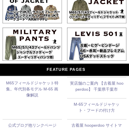
FEATURE PAGES
M65フィールドジャケット特
実店舗のご案内 【古着屋 hoo
集。年代別各モデル M-65 画
perdoo】 千葉県千葉市
像解説
M-65フィールドジャケッ
ト・フードの付け方
公式ブログ他リンクページ
古着屋 hooperdoo サイトマ