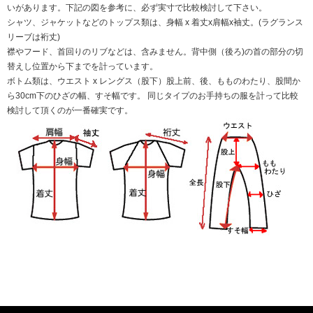
いがあります。下記の図を参考に、必ず実寸で比較検討して下さい。
シャツ、ジャケットなどのトップス類は、身幅 x 着丈x肩幅x袖丈。(ラグランス
リーブは裄丈)
襟やフード、首回りのリブなどは、含みません。背中側（後ろ)の首の部分の切
替えし位置から下までを計っています。
ボトム類は、ウエスト x レングス（股下）股上前、後、もものわたり、股間か
ら30cm下のひざの幅、すそ幅です。 同じタイプのお手持ちの服を計って比較
検討して頂くのが一番確実です。