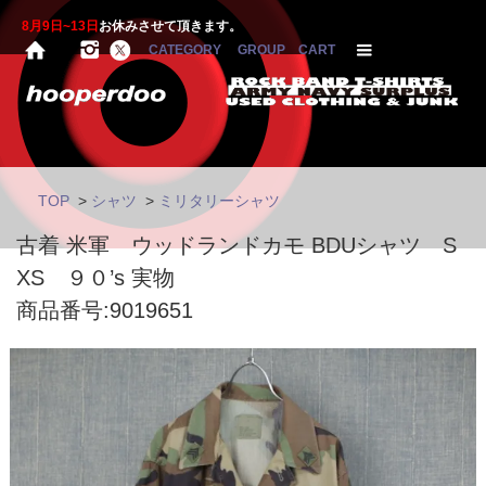
8月9日~13日
お休みさせて頂きます。
CATEGORY
GROUP
CART
TOP
>
シャツ
>
ミリタリーシャツ
古着 米軍 ウッドランドカモ BDUシャツ S
XS ９０’s 実物
商品番号:9019651