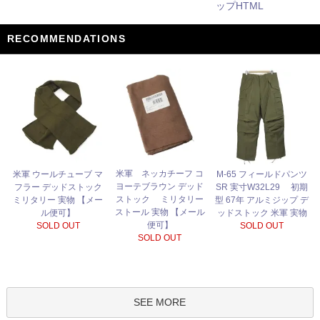
ップHTML
RECOMMENDATIONS
米軍 ネッカチーフ コ
米軍 ウールチューブ マ
M-65 フィールドパンツ
ヨーテブラウン デッド
フラー デッドストック
SR 実寸W32L29 初期
ストック ミリタリー
ミリタリー 実物 【メー
型 67年 アルミジップ デ
ストール 実物 【メール
ル便可】
ッドストック 米軍 実物
便可】
SOLD OUT
SOLD OUT
SOLD OUT
SEE MORE