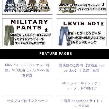
FEATURE PAGES
M65フィールドジャケット特
実店舗のご案内 【古着屋 hoo
集。年代別各モデル M-65 画
perdoo】 千葉県千葉市
像解説
M-65フィールドジャケッ
ト・フードの付け方
公式ブログ他リンクページ
古着屋 hooperdoo サイトマ
ップHTML