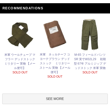
RECOMMENDATIONS
米軍 ネッカチーフ コ
米軍 ウールチューブ マ
M-65 フィールドパンツ
ヨーテブラウン デッド
フラー デッドストック
SR 実寸W32L29 初期
ストック ミリタリー
ミリタリー 実物 【メー
型 67年 アルミジップ デ
ストール 実物 【メール
ル便可】
ッドストック 米軍 実物
便可】
SOLD OUT
SOLD OUT
SOLD OUT
SEE MORE