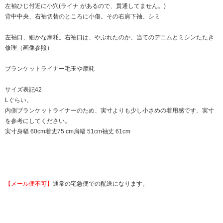
左袖ひじ付近に小穴(ライナ があるので、貫通してません。)
背中中央、右袖切替のところに小傷。その右肩下袖、シミ
左袖口、細かな摩耗。右袖口は、やぶれたのか、当てのデニムとミシンたたき
修理（画像参照）
ブランケットライナー毛玉や摩耗
サイズ表記42
Lぐらい。
内側ブランケットライナーのため、実寸よりも少し小さめの着用感です。実寸
を参考にしてください。
実寸身幅 60cm着丈75 cm肩幅 51cm袖丈 61cm
【メール便不可】
通常の宅急便での配送になります。