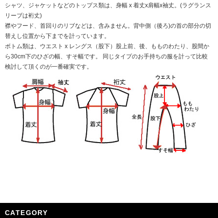
シャツ、ジャケットなどのトップス類は、身幅 x 着丈x肩幅x袖丈。(ラグランス
リーブは裄丈)
襟やフード、首回りのリブなどは、含みません。背中側（後ろ)の首の部分の切
替えし位置から下までを計っています。
ボトム類は、ウエスト x レングス（股下）股上前、後、もものわたり、股間か
ら30cm下のひざの幅、すそ幅です。 同じタイプのお手持ちの服を計って比較
検討して頂くのが一番確実です。
CATEGORY