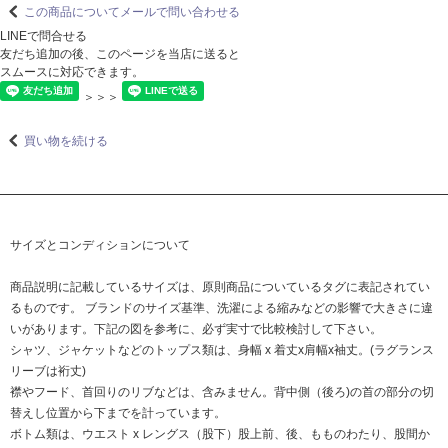
この商品についてメールで問い合わせる
LINEで問合せる
友だち追加の後、このページを当店に送ると
スムースに対応できます。
＞＞＞
買い物を続ける
サイズとコンディションについて
商品説明に記載しているサイズは、原則商品についているタグに表記されてい
るものです。 ブランドのサイズ基準、洗濯による縮みなどの影響で大きさに違
いがあります。下記の図を参考に、必ず実寸で比較検討して下さい。
シャツ、ジャケットなどのトップス類は、身幅 x 着丈x肩幅x袖丈。(ラグランス
リーブは裄丈)
襟やフード、首回りのリブなどは、含みません。背中側（後ろ)の首の部分の切
替えし位置から下までを計っています。
ボトム類は、ウエスト x レングス（股下）股上前、後、もものわたり、股間か