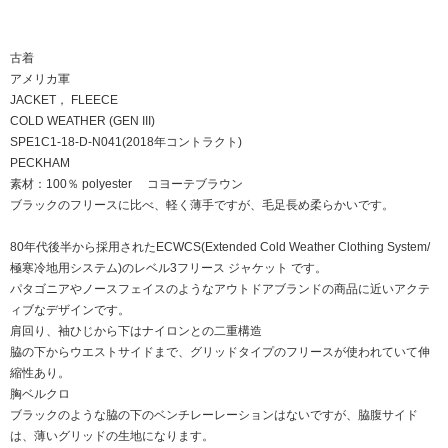
古着
アメリカ軍
JACKET， FLEECE
COLD WEATHER (GEN III)
SPE1C1-18-D-N041(2018年コントラクト)
PECKHAM
素材：100％ polyester コヨーテブラウン
ブラックのフリースに比べ、軽く薄手ですが、毛足長め柔らかいです。
80年代後半から採用されたECWCS(Extended Cold Weather Clothing System/
極寒冷地用システム)のレベル3フリース ジャケット です。
パタゴニアやノースフェイスのようなアウトドアブランドの商品に近いアクテ
ィブなデザインです。
肩回り、袖ひじから下はナイロンとの二重構造
脇の下からウエストサイドまで、グリッドタイプのフリースが使われていて伸
縮性あり。
胸ベルクロ
ブラックのような脇の下のベンチレーレーションはないですが、脇腹サイド
は、薄いグリッドの生地になります。