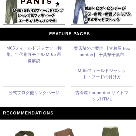
FEATURE PAGES
M65フィールドジャケット特
実店舗のご案内 【古着屋 hoo
集。年代別各モデル M-65 画
perdoo】 千葉県千葉市
像解説
M-65フィールドジャケッ
ト・フードの付け方
公式ブログ他リンクページ
古着屋 hooperdoo サイトマ
ップHTML
RECOMMENDATIONS