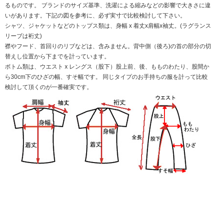
るものです。 ブランドのサイズ基準、洗濯による縮みなどの影響で大きさに違
いがあります。下記の図を参考に、必ず実寸で比較検討して下さい。
シャツ、ジャケットなどのトップス類は、身幅 x 着丈x肩幅x袖丈。(ラグランス
リーブは裄丈)
襟やフード、首回りのリブなどは、含みません。背中側（後ろ)の首の部分の切
替えし位置から下までを計っています。
ボトム類は、ウエスト x レングス（股下）股上前、後、もものわたり、股間か
ら30cm下のひざの幅、すそ幅です。 同じタイプのお手持ちの服を計って比較
検討して頂くのが一番確実です。