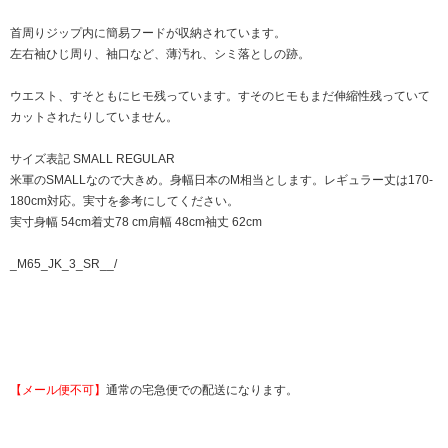
首周りジップ内に簡易フードが収納されています。
左右袖ひじ周り、袖口など、薄汚れ、シミ落としの跡。
ウエスト、すそともにヒモ残っています。すそのヒモもまだ伸縮性残っていて
カットされたりしていません。
サイズ表記 SMALL REGULAR
米軍のSMALLなので大きめ。身幅日本のM相当とします。レギュラー丈は170-
180cm対応。実寸を参考にしてください。
実寸身幅 54cm着丈78 cm肩幅 48cm袖丈 62cm
_M65_JK_3_SR__/
【メール便不可】
通常の宅急便での配送になります。