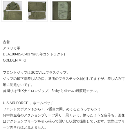
古着
アメリカ軍
DLA100-85-C-0379(85年コントラクト)
GOLDEN MFG
フロントジップはSCOVILLブラスジップ。
ジップの最下部差し込み口、透明のプラスチック剥がれてますが、差し込み可
動に問題ないです。
首周りはYKKナイロンジップ。3rdから4thへの過渡期モデル。
U.S.AIR FORCE， ネームパッチ
フロントのボタン下から1、2番目の間、めくるとうっすらシミ
背中側左右のアクションプリーツ周り、黒くシミ、擦ったような色落ち、画像
はアクションプリーツを引っ張って開いた状態で撮影しています。実際はプリ
ーツ内それほど見えません。