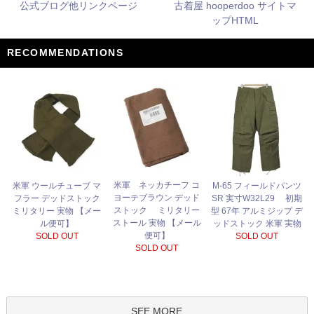
公式ブログ他リンクページ
古着屋 hooperdoo サイトマ
ップHTML
RECOMMENDATIONS
米軍 ネッカチーフ コ
米軍 ウールチューブ マ
M-65 フィールドパンツ
ヨーテブラウン デッド
フラー デッドストック
SR 実寸W32L29 初期
ストック ミリタリー
ミリタリー 実物 【メー
型 67年 アルミジップ デ
ストール 実物 【メール
ル便可】
ッドストック 米軍 実物
便可】
SOLD OUT
SOLD OUT
SOLD OUT
SEE MORE