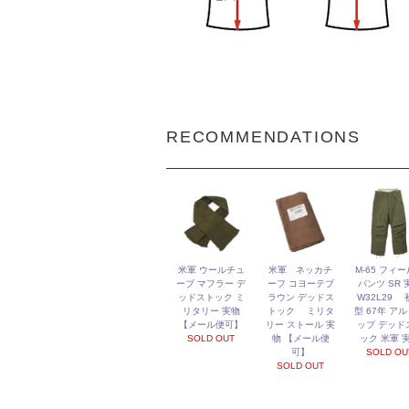
RECOMMENDATIONS
米軍 ウールチュ
米軍 ネッカチ
M-65 フィ
ーブ マフラー デ
ーフ コヨーテブ
パンツ SR 
ッドストック ミ
ラウン デッドス
W32L29 
リタリー 実物
トック ミリタ
型 67年 ア
【メール便可】
リー ストール 実
ップ デッド
SOLD OUT
物 【メール便
ック 米軍 
可】
SOLD OU
SOLD OUT