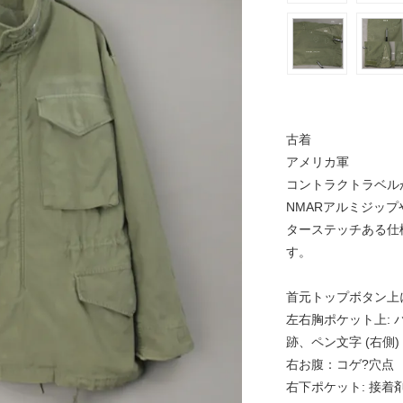
古着
アメリカ軍
コントラクトラベル
NMARアルミジッ
ターステッチある仕様
す。
首元トップボタン上
左右胸ポケット上:
跡、ペン文字 (右側)
右お腹：コゲ?穴点
右下ポケット: 接着