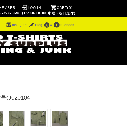
MEMBER
LOG IN
CART(0)
8-0690 (15:00-18:00 水曜・祝日定休)
ム
Instagram
Blog
X
facebook
:9020104