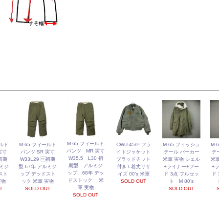
M-65 フィールド
ールド
M-65 フィールド
CWU-45/P フラ
M-65 フィッシュ
M-
パンツ MR 実寸
実寸
パンツ SR 実寸
イトジャケット
テール パーカー
テ
W35.5 L30 初
初期
W33L29 初期
ブラッドチット
米軍 実物 シェル
米軍
期型 アルミジ
ルミジ
型 67年 アルミジ
付き L着丈リサ
+ライナー+フー
+
ップ 68年 デッ
スト
ップ デッドスト
イズ 00’s 米軍
ド 3点 フルセッ
ド
ドストック 米
実物
ック 米軍 実物
SOLD OUT
ト M 80's
軍 実物
T
SOLD OUT
SOLD OUT
SOLD OUT