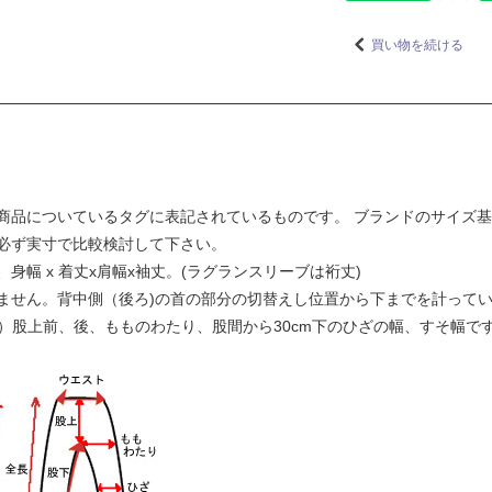
買い物を続ける
商品についているタグに表記されているものです。 ブランドのサイズ
必ず実寸で比較検討して下さい。
幅 x 着丈x肩幅x袖丈。(ラグランスリーブは裄丈)
ません。背中側（後ろ)の首の部分の切替えし位置から下までを計って
下）股上前、後、もものわたり、股間から30cm下のひざの幅、すそ幅で