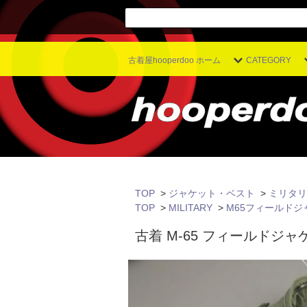
古着屋hooperdoo ホーム
CATEGORY
TOP
>
ジャケット・ベスト
>
ミリタリ
TOP
>
MILITARY
>
M65フィールドジ
古着 M-65 フィールドジャ