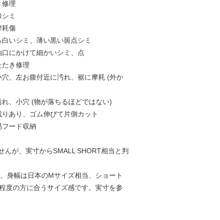
き修理
線シミ
摩耗傷
から白いシミ、薄い黒い斑点シミ
、袖口にかけて細かいシミ、点
たたき修理
小穴、左お腹付近に汚れ、裾に摩耗 (外か
汚れ、小穴 (物が落ちるほどではない)
モ残りあり、ゴム伸びて片側カット
易フード収納
んが、実寸からSMALL SHORT相当と判
ので、身幅は日本のMサイズ相当、ショート
0cm程度の方に合うサイズ感です。実寸を参