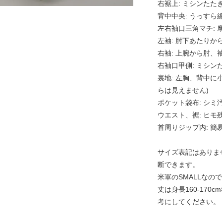
右裾上: ミシンたた
背中中央: うっすら
左右袖口三角マチ: 
左袖: 肘下あたり
右袖: 上腕から肘
右袖口甲側: ミシン
裏地: 左胸、背中に
らは見えません)
ポケット袋布: シミ
ウエスト、裾: ヒ
首周りジップ内: 簡
サイズ表記はありませ
断できます。
米軍のSMALLな
丈は身長160-17
考にしてください。