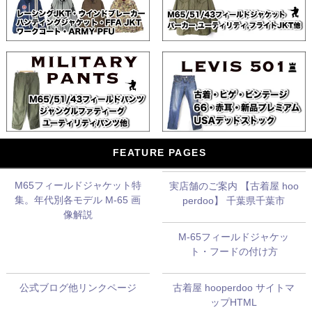
FEATURE PAGES
M65フィールドジャケット特
実店舗のご案内 【古着屋 hoo
集。年代別各モデル M-65 画
perdoo】 千葉県千葉市
像解説
M-65フィールドジャケッ
ト・フードの付け方
公式ブログ他リンクページ
古着屋 hooperdoo サイトマ
ップHTML