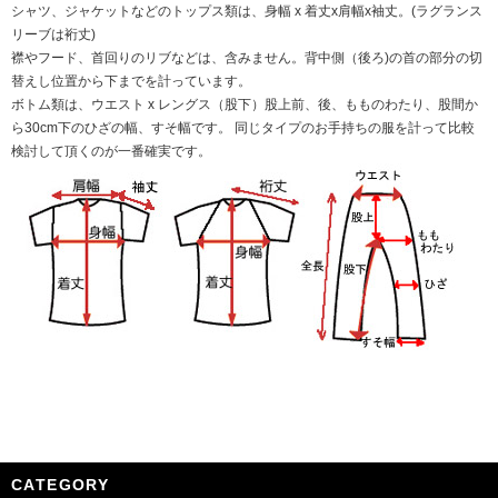
シャツ、ジャケットなどのトップス類は、身幅 x 着丈x肩幅x袖丈。(ラグランス
リーブは裄丈)
襟やフード、首回りのリブなどは、含みません。背中側（後ろ)の首の部分の切
替えし位置から下までを計っています。
ボトム類は、ウエスト x レングス（股下）股上前、後、もものわたり、股間か
ら30cm下のひざの幅、すそ幅です。 同じタイプのお手持ちの服を計って比較
検討して頂くのが一番確実です。
CATEGORY