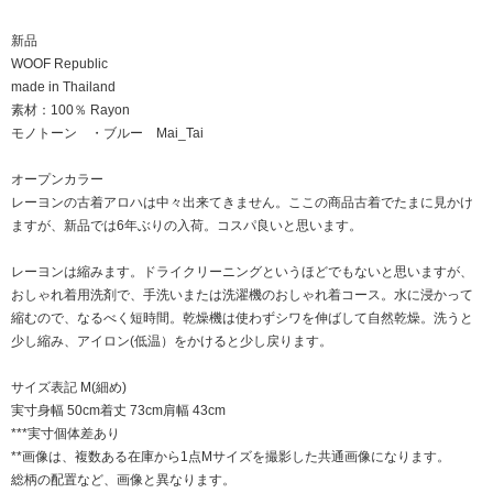
新品
WOOF Republic
made in Thailand
素材：100％ Rayon
モノトーン ・ブルー Mai_Tai
オープンカラー
レーヨンの古着アロハは中々出来てきません。ここの商品古着でたまに見かけ
ますが、新品では6年ぶりの入荷。コスパ良いと思います。
レーヨンは縮みます。ドライクリーニングというほどでもないと思いますが、
おしゃれ着用洗剤で、手洗いまたは洗濯機のおしゃれ着コース。水に浸かって
縮むので、なるべく短時間。乾燥機は使わずシワを伸ばして自然乾燥。洗うと
少し縮み、アイロン(低温）をかけると少し戻ります。
サイズ表記 M(細め)
実寸身幅 50cm着丈 73cm肩幅 43cm
***実寸個体差あり
**画像は、複数ある在庫から1点Mサイズを撮影した共通画像になります。
総柄の配置など、画像と異なります。