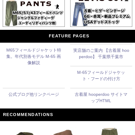
FEATURE PAGES
M65フィールドジャケット特
実店舗のご案内 【古着屋 hoo
集。年代別各モデル M-65 画
perdoo】 千葉県千葉市
像解説
M-65フィールドジャケッ
ト・フードの付け方
公式ブログ他リンクページ
古着屋 hooperdoo サイトマ
ップHTML
RECOMMENDATIONS