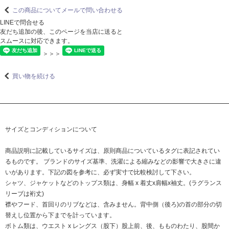
この商品についてメールで問い合わせる
LINEで問合せる
友だち追加の後、このページを当店に送ると
スムースに対応できます。
＞＞＞
買い物を続ける
サイズとコンディションについて
商品説明に記載しているサイズは、原則商品についているタグに表記されてい
るものです。 ブランドのサイズ基準、洗濯による縮みなどの影響で大きさに違
いがあります。下記の図を参考に、必ず実寸で比較検討して下さい。
シャツ、ジャケットなどのトップス類は、身幅 x 着丈x肩幅x袖丈。(ラグランス
リーブは裄丈)
襟やフード、首回りのリブなどは、含みません。背中側（後ろ)の首の部分の切
替えし位置から下までを計っています。
ボトム類は、ウエスト x レングス（股下）股上前、後、もものわたり、股間か