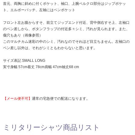
首元、両胸に斜めに付くポケット、袖口、上腕ベルクロ部分はジップポケッ
ト、エルボーパッチ、左袖にはペンポケット
フロント左お腹からすそ、前立てジップエンド付近、背中側右すそ上、左袖口
のペン差しから、ボタンフラップの付近多々シミ、汚れが見られます。また、
傷穴もあり（画像参照）
このマルチカム迷彩の中のシミ、汚れなのでそれほど目立ちません。左袖口の
ペン差し以外は、それがシミともわからないと思います。
サイズ表記 SMALL LONG
実寸身幅 57cm着丈 78cm肩幅 47cm袖丈68 cm
【メール便不可】
通常の宅急便での配送になります。
ミリタリーシャツ商品リスト