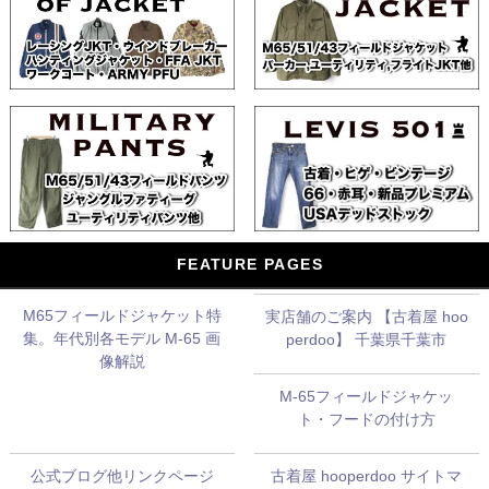
FEATURE PAGES
M65フィールドジャケット特
実店舗のご案内 【古着屋 hoo
集。年代別各モデル M-65 画
perdoo】 千葉県千葉市
像解説
M-65フィールドジャケッ
ト・フードの付け方
公式ブログ他リンクページ
古着屋 hooperdoo サイトマ