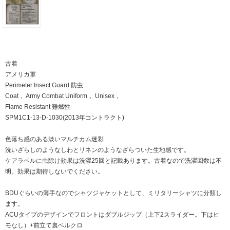
古着
アメリカ軍
Perimeter Insect Guard 防虫
Coat， Army Combat Uniform， Unisex，
Flame Resistant 難燃性
SPM1C1-13-D-1030(2013年コントラクト)
色落ち感のある淡いマルチカム迷彩
洗いざらしのようなしわとリネンのようなざらついた生地感です。
ケアラベルに虫除け効果は洗濯25回と記載あります。古着なので洗濯回数は不
明。効果は期待しないでください。
BDUぐらいの薄手なのでシャツジャケットとして、ミリタリーシャツに分類し
ます。
ACUタイプのデザインでフロントはダブルジップ（上下2スライダー。下はヒ
モなし）+前立て裏ベルクロ