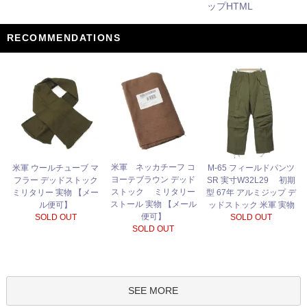
ップHTML
RECOMMENDATIONS
米軍 ネッカチーフ コ
米軍 ウールチューブ マ
M-65 フィールドパンツ
ヨーテブラウン デッド
フラー デッドストック
SR 実寸W32L29 初期
ストック ミリタリー
ミリタリー 実物 【メー
型 67年 アルミジップ デ
ストール 実物 【メール
ル便可】
ッドストック 米軍 実物
便可】
SOLD OUT
SOLD OUT
SOLD OUT
SEE MORE