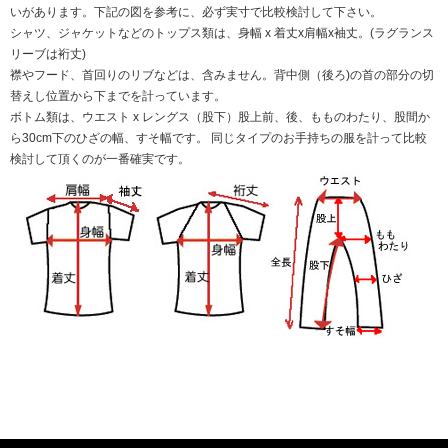
いがあります。下記の図を参考に、必ず実寸で比較検討して下さい。
シャツ、ジャケットなどのトップス類は、身幅 x 着丈x肩幅x袖丈。(ラグランス
リーブは裄丈)
襟やフード、首回りのリブなどは、含みません。背中側（後ろ)の首の部分の切
替えし位置から下までを計っています。
ボトム類は、ウエスト x レングス（股下）股上前、後、もものわたり、股間か
ら30cm下のひざの幅、すそ幅です。 同じタイプのお手持ちの服を計って比較
検討して頂くのが一番確実です。