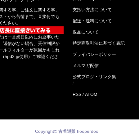
支払い方法について
関する事、ご注文に関する事、
ストから苦情まで、直接何でも
配送・送料について
ください。
返品について
たは一営業日以内にお返事いた
特定商取引法に基づく表記
。返信がない場合、受信制限か
ールフィルターが原因かもしれ
プライバシーポリシー
(hpd2.jp使用）ご確認くださ
メルマガ配信
公式ブログ・リンク集
/
RSS
/
ATOM
Copyright© 古着通販 hooperdoo