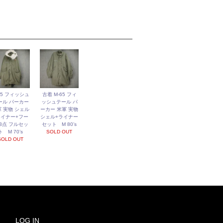
65 フィッシュ
古着 M-65 フィ
ール パーカー
ッシュテール パ
 実物 シェル
ーカー 米軍 実物
ライナー+フー
シェル+ライナー
 3点 フルセッ
セット M 80’s
ト M 70’s
SOLD OUT
SOLD OUT
LOG IN