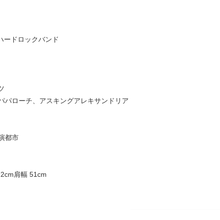
米・ハードロックバンド
ツ
パパローチ、アスキングアレキサンドリア
演都市
2cm肩幅 51cm