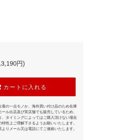
3,190円)
カートに入れる
古着の一点モノか、海外買い付け品のため在庫
モール出店及び実店舗でも販売しているため、
り、タイミングによってはご購入頂けない場合
の特性上ご理解下さるようお願いいたします。
店よりメール又は電話にてご連絡いたします。