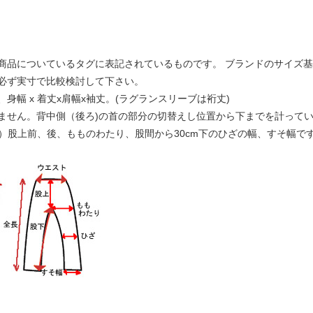
商品についているタグに表記されているものです。 ブランドのサイズ
必ず実寸で比較検討して下さい。
幅 x 着丈x肩幅x袖丈。(ラグランスリーブは裄丈)
ません。背中側（後ろ)の首の部分の切替えし位置から下までを計って
下）股上前、後、もものわたり、股間から30cm下のひざの幅、すそ幅で