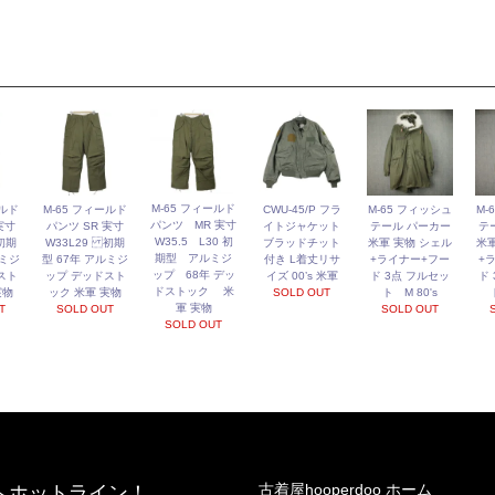
M-65 フィールド
ールド
M-65 フィールド
CWU-45/P フラ
M-65 フィッシュ
M-
パンツ MR 実寸
実寸
パンツ SR 実寸
イトジャケット
テール パーカー
テ
W35.5 L30 初
初期
W33L29 初期
ブラッドチット
米軍 実物 シェル
米軍
期型 アルミジ
ルミジ
型 67年 アルミジ
付き L着丈リサ
+ライナー+フー
+
ップ 68年 デッ
スト
ップ デッドスト
イズ 00’s 米軍
ド 3点 フルセッ
ド
ドストック 米
実物
ック 米軍 実物
SOLD OUT
ト M 80's
軍 実物
T
SOLD OUT
SOLD OUT
SOLD OUT
古着屋hooperdoo ホーム
へホットライン！