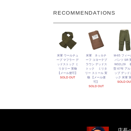
RECOMMENDATIONS
米軍 ウールチュ
米軍 ネッカチ
M-65 フィ
ーブ マフラー デ
ーフ コヨーテブ
パンツ SR 
ッドストック ミ
ラウン デッドス
W32L29 
リタリー 実物
トック ミリタ
型 67年 ア
【メール便可】
リー ストール 実
ップ デッド
SOLD OUT
物 【メール便
ック 米軍 
可】
SOLD OU
SOLD OUT
店長