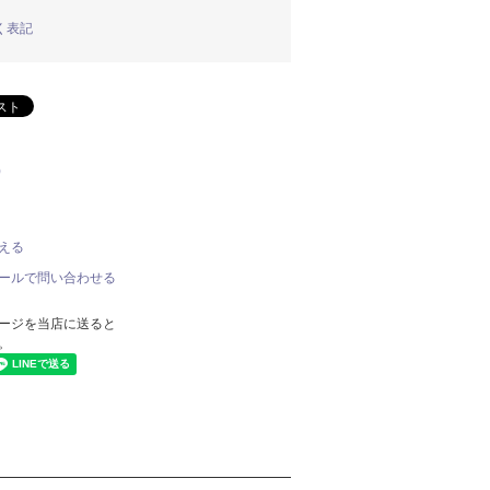
く表記
)
える
ールで問い合わせる
ージを当店に送ると
。