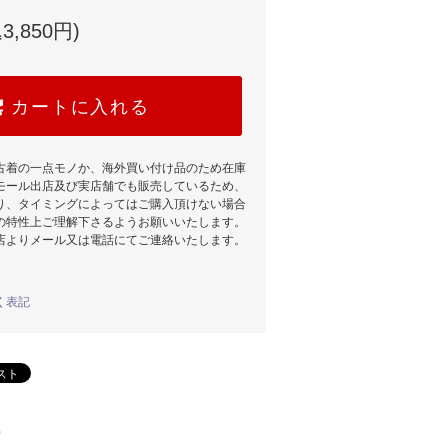
3,850円)
カートに入れる
古着の一点モノか、海外買い付け品のため在庫
モール出店及び実店舗でも販売しているため、
り、タイミングによってはご購入頂けない場合
の特性上ご理解下さるようお願いいたします。
店よりメール又は電話にてご連絡いたします。
く表記
)