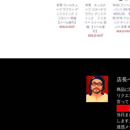
米軍 ウールチュ
米軍 ネッカチ
M-65 フィ
ーブ マフラー デ
ーフ コヨーテブ
パンツ SR 
ッドストック ミ
ラウン デッドス
W32L29 
リタリー 実物
トック ミリタ
型 67年 ア
【メール便可】
リー ストール 実
ップ デッド
SOLD OUT
物 【メール便
ック 米軍 
可】
SOLD OU
SOLD OUT
店長
商品に
リクエ
言って
当日ま
します
迷惑メ