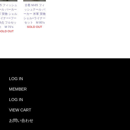
65 フィッシュ
古着 M-65 フィ
ール パーカー
ッシュテール パ
 実物 シェル
ーカー 米軍 実物
ライナー+フー
シェル+ライナー
 3点 フルセッ
セット M 80’s
ト M 70’s
SOLD OUT
SOLD OUT
LOG IN
MEMBER
LOG IN
VIEW CART
お問い合わせ