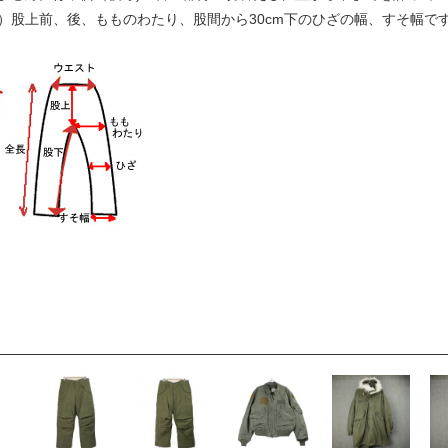
下）股上前、後、もものわたり、股間から30cm下のひざの幅、すそ幅で