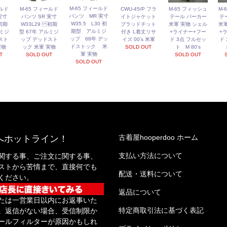
M-65 フィールド
ールド
M-65 フィールド
CWU-45/P フラ
M-65 フィッシュ
M-
パンツ MR 実寸
実寸
パンツ SR 実寸
イトジャケット
テール パーカー
テ
W35.5 L30 初
初期
W33L29 初期
ブラッドチット
米軍 実物 シェル
米軍
期型 アルミジ
ルミジ
型 67年 アルミジ
付き L着丈リサ
+ライナー+フー
+
ップ 68年 デッ
スト
ップ デッドスト
イズ 00’s 米軍
ド 3点 フルセッ
ド
ドストック 米
実物
ック 米軍 実物
SOLD OUT
ト M 80's
軍 実物
T
SOLD OUT
SOLD OUT
SOLD OUT
古着屋hooperdoo ホーム
へホットライン！
支払い方法について
関する事、ご注文に関する事、
ストから苦情まで、直接何でも
配送・送料について
ください。
返品について
たは一営業日以内にお返事いた
特定商取引法に基づく表記
。返信がない場合、受信制限か
ールフィルターが原因かもしれ