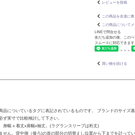
レビューを投稿
この商品を友達に教
この商品についてメ
LINEで問合せる
友だち追加の後、このペ
スムースに対応できます
＞＞＞
買い物を続ける
商品についているタグに表記されているものです。 ブランドのサイズ
必ず実寸で比較検討して下さい。
幅 x 着丈x肩幅x袖丈。(ラグランスリーブは裄丈)
ません。背中側（後ろ)の首の部分の切替えし位置から下までを計って