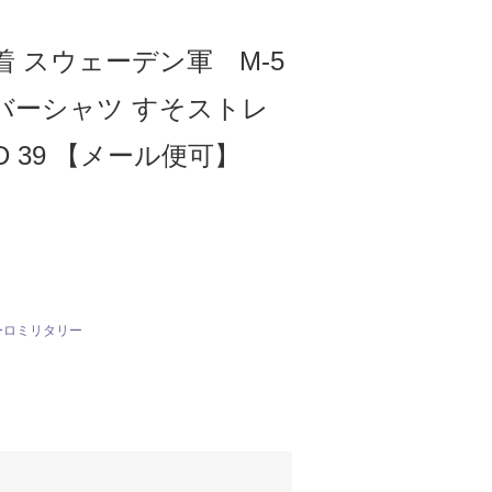
 スウェーデン軍 M-5
ーバーシャツ すそストレ
D 39 【メール便可】
ーロミリタリー