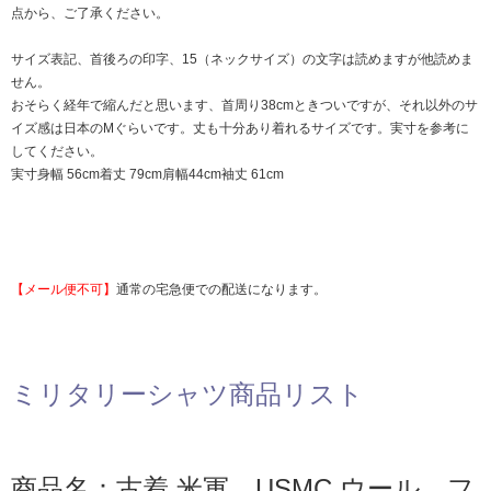
点から、ご了承ください。
サイズ表記、首後ろの印字、15（ネックサイズ）の文字は読めますが他読めま
せん。
おそらく経年で縮んだと思います、首周り38cmときついですが、それ以外のサ
イズ感は日本のMぐらいです。丈も十分あり着れるサイズです。実寸を参考に
してください。
実寸身幅 56cm着丈 79cm肩幅44cm袖丈 61cm
【メール便不可】
通常の宅急便での配送になります。
ミリタリーシャツ商品リスト
商品名：古着 米軍 USMC ウール フ