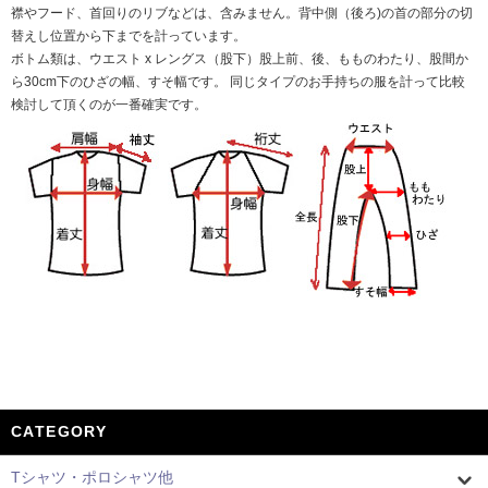
襟やフード、首回りのリブなどは、含みません。背中側（後ろ)の首の部分の切
替えし位置から下までを計っています。
ボトム類は、ウエスト x レングス（股下）股上前、後、もものわたり、股間か
ら30cm下のひざの幅、すそ幅です。 同じタイプのお手持ちの服を計って比較
検討して頂くのが一番確実です。
CATEGORY
Tシャツ・ポロシャツ他