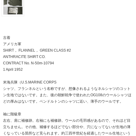
古着
アメリカ軍
SHIRT， FLANNEL， GREEN CLASS #2
ANTHRACITE SHIRT CO.
CONTRACT No. N-50m-10794
1 April 1952
米海兵隊（U.S.MARINE CORPS
シャツ、フランネルという名称ですが、想像されるようなネルシャツのコット
ン生地ではないです。また、後の朝鮮戦争で使われたOG108のウールシャツほ
どの厚みはないです。ペンドルトンのシャツに近い、薄手のウールです。
袖に階級章
左右、肩に補修跡。右袖にも補修跡。ウールの毛羽感があるので、それほど目
立ちません。その他、補修するほどでない部分や、穴になってないが生地の薄
くなっている箇所など見られます。約三四半世紀を経過したウール生地という