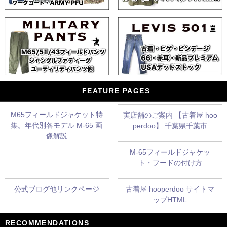
FEATURE PAGES
M65フィールドジャケット特
実店舗のご案内 【古着屋 hoo
集。年代別各モデル M-65 画
perdoo】 千葉県千葉市
像解説
M-65フィールドジャケッ
ト・フードの付け方
公式ブログ他リンクページ
古着屋 hooperdoo サイトマ
ップHTML
RECOMMENDATIONS