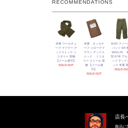
RECOMMENDATIONS
米軍 ウールチュ
米軍 ネッカチ
M-65 フィ
ーブ マフラー デ
ーフ コヨーテブ
パンツ SR 
ッドストック ミ
ラウン デッドス
W32L29 
リタリー 実物
トック ミリタ
型 67年 ア
【メール便可】
リー ストール 実
ップ デッド
SOLD OUT
物 【メール便
ック 米軍 
可】
SOLD OU
SOLD OUT
店長
商品に