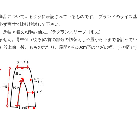
商品についているタグに表記されているものです。 ブランドのサイズ
必ず実寸で比較検討して下さい。
幅 x 着丈x肩幅x袖丈。(ラグランスリーブは裄丈)
ません。背中側（後ろ)の首の部分の切替えし位置から下までを計って
下）股上前、後、もものわたり、股間から30cm下のひざの幅、すそ幅で