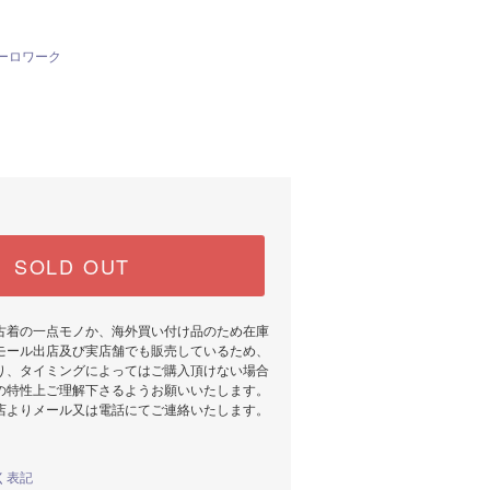
ーロワーク
SOLD OUT
古着の一点モノか、海外買い付け品のため在庫
モール出店及び実店舗でも販売しているため、
り、タイミングによってはご購入頂けない場合
の特性上ご理解下さるようお願いいたします。
店よりメール又は電話にてご連絡いたします。
く表記