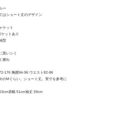
ルー
てはショート丈のデザイン
ャケット
ポケットあり
袖型
に黒いシミ
く擦れ
-176 胸囲94-96 ウエスト82-86
めのMぐらい。ショート丈。実寸を参考に
3cm肩幅 51cm袖丈 59cm