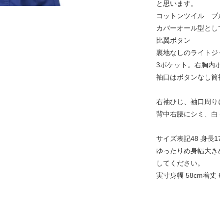
と思います。
コットンツイル ブ
カバーオール型とし
比翼ボタン
裏地なしのライトジ
3ポケット。右胸内
袖口はボタンなし筒
右袖ひじ、袖口周り
背中右腰にシミ、白
サイズ表記48 身長172
ゆったりめ身幅大き
してください。
実寸身幅 58cm着丈 6