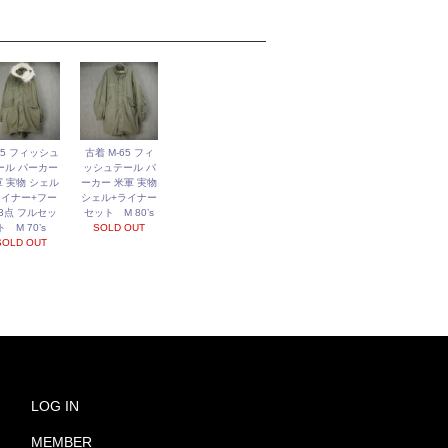
65 フィッシュ
古着 M-65 フィ
ール パーカー
ッシュテール パ
 実物 シェル
ーカー 米軍 実物
ライナー+フー
シェル+ライナー
 3点 フルセッ
セット M 80’s
ト M 70’s
SOLD OUT
SOLD OUT
LOG IN
MEMBER