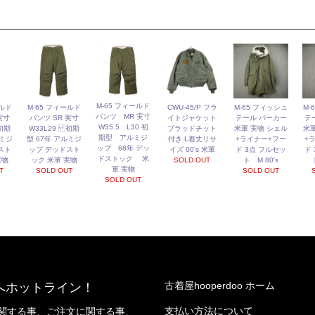
M-65 フィールド
ールド
M-65 フィールド
CWU-45/P フラ
M-65 フィッシュ
M-
パンツ MR 実寸
実寸
パンツ SR 実寸
イトジャケット
テール パーカー
テ
W35.5 L30 初
初期
W33L29 初期
ブラッドチット
米軍 実物 シェル
米軍
期型 アルミジ
ルミジ
型 67年 アルミジ
付き L着丈リサ
+ライナー+フー
+
ップ 68年 デッ
スト
ップ デッドスト
イズ 00’s 米軍
ド 3点 フルセッ
ド
ドストック 米
実物
ック 米軍 実物
SOLD OUT
ト M 80's
軍 実物
T
SOLD OUT
SOLD OUT
SOLD OUT
古着屋hooperdoo ホーム
へホットライン！
支払い方法について
関する事、ご注文に関する事、