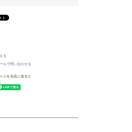
)
える
ールで問い合わせる
ージを当店に送ると
。