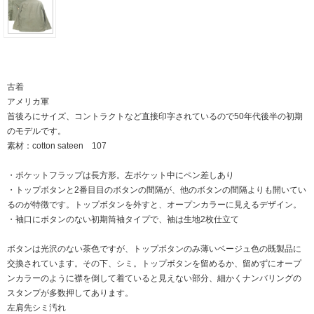
古着
アメリカ軍
首後ろにサイズ、コントラクトなど直接印字されているので50年代後半の初期
のモデルです。
素材：cotton sateen 107
・ポケットフラップは長方形。左ポケット中にペン差しあり
・トップボタンと2番目目のボタンの間隔が、他のボタンの間隔よりも開いてい
るのが特徴です。トップボタンを外すと、オープンカラーに見えるデザイン。
・袖口にボタンのない初期筒袖タイプで、袖は生地2枚仕立て
ボタンは光沢のない茶色ですが、トップボタンのみ薄いベージュ色の既製品に
交換されています。その下、シミ。トップボタンを留めるか、留めずにオープ
ンカラーのように襟を倒して着ていると見えない部分、細かくナンバリングの
スタンプが多数押してあります。
左肩先シミ汚れ