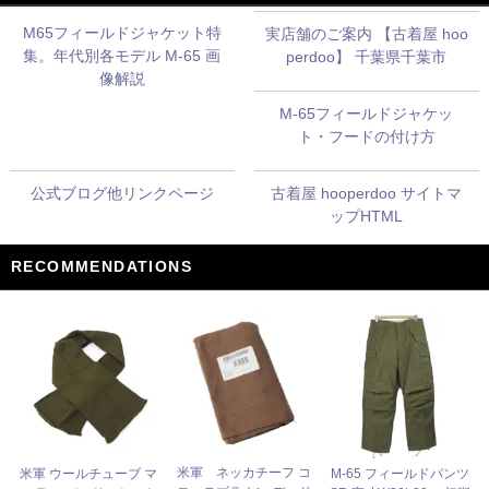
M65フィールドジャケット特
実店舗のご案内 【古着屋 hoo
集。年代別各モデル M-65 画
perdoo】 千葉県千葉市
像解説
M-65フィールドジャケッ
ト・フードの付け方
公式ブログ他リンクページ
古着屋 hooperdoo サイトマ
ップHTML
RECOMMENDATIONS
米軍 ネッカチーフ コ
米軍 ウールチューブ マ
M-65 フィールドパンツ