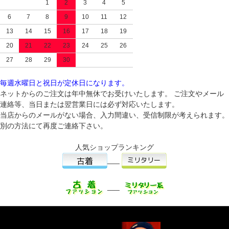
1
2
3
4
5
6
7
8
9
10
11
12
13
14
15
16
17
18
19
20
21
22
23
24
25
26
27
28
29
30
毎週水曜日と祝日が定休日になります。
ネットからのご注文は年中無休でお受けいたします。 ご注文やメール
連絡等、当日または翌営業日には必ず対応いたします。
当店からのメールがない場合、入力間違い、受信制限が考えられます。
別の方法にて再度ご連絡下さい。
人気ショップランキング
___
___