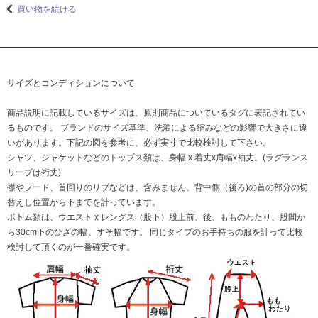
買い物を続ける
サイズとコンディションについて
商品説明に記載しているサイズは、原則商品についているタグに表記されてい
るものです。 ブランドのサイズ基準、洗濯による縮みなどの影響で大きさに違
いがあります。下記の図を参考に、必ず実寸で比較検討して下さい。
シャツ、ジャケットなどのトップス類は、身幅 x 着丈x肩幅x袖丈。(ラグランス
リーブは裄丈)
襟やフード、首回りのリブなどは、含みません。背中側（後ろ)の首の部分の切
替えし位置から下までを計っています。
ボトム類は、ウエスト x レングス（股下）股上前、後、もものわたり、股間か
ら30cm下のひざの幅、すそ幅です。 同じタイプのお手持ちの服を計って比較
検討して頂くのが一番確実です。