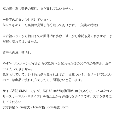
襟の折り返し部分の摩耗。まだ破れてはいません。
一番下のボタン少し欠けています。
前立てをめくった裏側の見返し部分縫ってあります。（初期の特徴）
左右袖パッチから袖口までの間薄汚れ多数。袖口少し摩耗も見られますが、ま
だ擦り切れてはいません。
背中も両肩、薄汚れ
M-47ヘリンボーンツイルからOG107へと変わった後の50年代のモデル、近年
中々入ってきません。
色落ちしていて、シミ汚れ多々見られますが、目立つシミ、ダメージではない
ので、放出品に慣れた方でしたら、問題ないと思います。
サイズ表記 SMALL ですが、私(168cm66kg胸囲95cmぐらい)で、レベル2のフ
リースサーマル（Mサイズ）を着た上から羽織れるサイズです。実寸を参考に
してください。
実寸身幅 58cm着丈 71cm肩幅 50cm袖丈 58cm