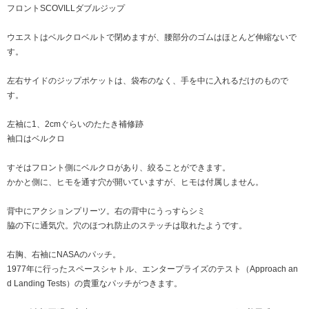
フロントSCOVILLダブルジップ
ウエストはベルクロベルトで閉めますが、腰部分のゴムはほとんど伸縮ないで
す。
左右サイドのジップポケットは、袋布のなく、手を中に入れるだけのもので
す。
左袖に1、2cmぐらいのたたき補修跡
袖口はベルクロ
すそはフロント側にベルクロがあり、絞ることができます。
かかと側に、ヒモを通す穴が開いていますが、ヒモは付属しません。
背中にアクションプリーツ。右の背中にうっすらシミ
脇の下に通気穴。穴のほつれ防止のステッチは取れたようです。
右胸、右袖にNASAのパッチ。
1977年に行ったスペースシャトル、エンタープライズのテスト（Approach an
d Landing Tests）の貴重なパッチがつきます。