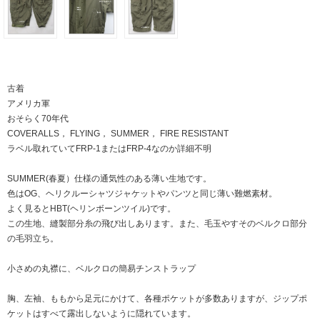
古着
アメリカ軍
おそらく70年代
COVERALLS， FLYING， SUMMER， FIRE RESISTANT
ラベル取れていてFRP-1またはFRP-4なのか詳細不明
SUMMER(春夏）仕様の通気性のある薄い生地です。
色はOG、ヘリクルーシャツジャケットやパンツと同じ薄い難燃素材。
よく見るとHBT(ヘリンボーンツイル)です。
この生地、縫製部分糸の飛び出しあります。また、毛玉やすそのベルクロ部分
の毛羽立ち。
小さめの丸襟に、ベルクロの簡易チンストラップ
胸、左袖、ももから足元にかけて、各種ポケットが多数ありますが、ジップポ
ケットはすべて露出しないように隠れています。