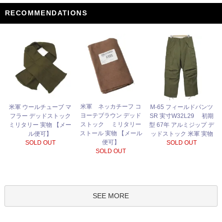
RECOMMENDATIONS
米軍 ネッカチーフ コ
米軍 ウールチューブ マ
M-65 フィールドパンツ
ヨーテブラウン デッド
フラー デッドストック
SR 実寸W32L29 初期
ストック ミリタリー
ミリタリー 実物 【メー
型 67年 アルミジップ デ
ストール 実物 【メール
ル便可】
ッドストック 米軍 実物
便可】
SOLD OUT
SOLD OUT
SOLD OUT
SEE MORE