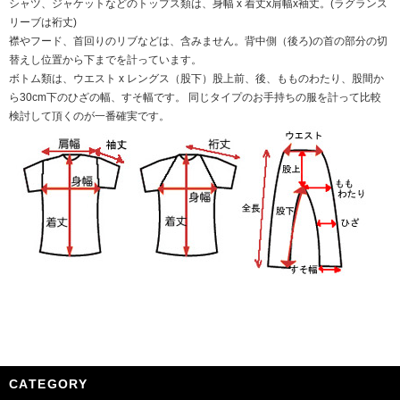
シャツ、ジャケットなどのトップス類は、身幅 x 着丈x肩幅x袖丈。(ラグランス
リーブは裄丈)
襟やフード、首回りのリブなどは、含みません。背中側（後ろ)の首の部分の切
替えし位置から下までを計っています。
ボトム類は、ウエスト x レングス（股下）股上前、後、もものわたり、股間か
ら30cm下のひざの幅、すそ幅です。 同じタイプのお手持ちの服を計って比較
検討して頂くのが一番確実です。
CATEGORY