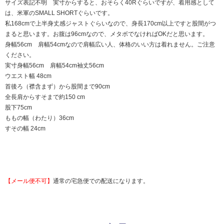
サイズ表記不明 実寸からすると、おそらく40Rぐらいですが、着用感として
は、米軍のSMALL SHORTぐらいです。
私168cmで上半身丈感ジャストぐらいなので、身長170cm以上ですと股間がつ
まると思います。お腹は96cmなので、メタボでなければOKだと思います。
身幅56cm 肩幅54cmなので肩幅広い人、体格のいい方は着れません。ご注意
ください。
実寸身幅56cm 肩幅54cm袖丈56cm
ウエスト幅 48cm
首後ろ（襟含まず）から股間まで90cm
全長肩からすそまで約150 cm
股下75cm
ももの幅（わたり）36cm
すその幅 24cm
【メール便不可】
通常の宅急便での配送になります。