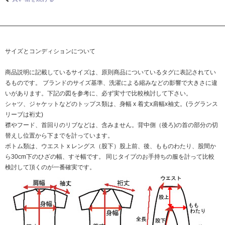
サイズとコンディションについて
商品説明に記載しているサイズは、原則商品についているタグに表記されてい
るものです。 ブランドのサイズ基準、洗濯による縮みなどの影響で大きさに違
いがあります。下記の図を参考に、必ず実寸で比較検討して下さい。
シャツ、ジャケットなどのトップス類は、身幅 x 着丈x肩幅x袖丈。(ラグランス
リーブは裄丈)
襟やフード、首回りのリブなどは、含みません。背中側（後ろ)の首の部分の切
替えし位置から下までを計っています。
ボトム類は、ウエスト x レングス（股下）股上前、後、もものわたり、股間か
ら30cm下のひざの幅、すそ幅です。 同じタイプのお手持ちの服を計って比較
検討して頂くのが一番確実です。