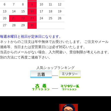
6
7
8
9
10
11
12
13
14
15
16
17
18
19
20
21
22
23
24
25
26
27
28
29
30
毎週水曜日と祝日が定休日になります。
ネットからのご注文は年中無休でお受けいたします。 ご注文やメール
連絡等、当日または翌営業日には必ず対応いたします。
当店からのメールがない場合、入力間違い、受信制限が考えられます。
別の方法にて再度ご連絡下さい。
人気ショップランキング
___
___