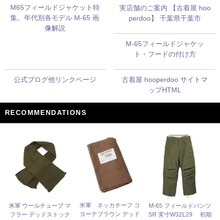
M65フィールドジャケット特
実店舗のご案内 【古着屋 hoo
集。年代別各モデル M-65 画
perdoo】 千葉県千葉市
像解説
M-65フィールドジャケッ
ト・フードの付け方
公式ブログ他リンクページ
古着屋 hooperdoo サイトマ
ップHTML
RECOMMENDATIONS
米軍 ネッカチーフ コ
米軍 ウールチューブ マ
M-65 フィールドパンツ
ヨーテブラウン デッド
フラー デッドストック
SR 実寸W32L29 初期