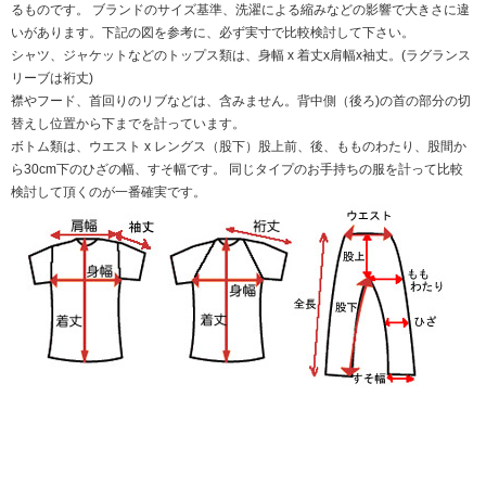
るものです。 ブランドのサイズ基準、洗濯による縮みなどの影響で大きさに違
いがあります。下記の図を参考に、必ず実寸で比較検討して下さい。
シャツ、ジャケットなどのトップス類は、身幅 x 着丈x肩幅x袖丈。(ラグランス
リーブは裄丈)
襟やフード、首回りのリブなどは、含みません。背中側（後ろ)の首の部分の切
替えし位置から下までを計っています。
ボトム類は、ウエスト x レングス（股下）股上前、後、もものわたり、股間か
ら30cm下のひざの幅、すそ幅です。 同じタイプのお手持ちの服を計って比較
検討して頂くのが一番確実です。