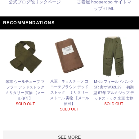
公式ブログ他リンクページ
古着屋 hooperdoo サイトマ
ップHTML
RECOMMENDATIONS
米軍 ネッカチーフ コ
米軍 ウールチューブ マ
M-65 フィールドパンツ
ヨーテブラウン デッド
フラー デッドストック
SR 実寸W32L29 初期
ストック ミリタリー
ミリタリー 実物 【メー
型 67年 アルミジップ デ
ストール 実物 【メール
ル便可】
ッドストック 米軍 実物
便可】
SOLD OUT
SOLD OUT
SOLD OUT
SEE MORE