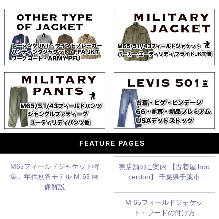
FEATURE PAGES
M65フィールドジャケット特
実店舗のご案内 【古着屋 hoo
集。年代別各モデル M-65 画
perdoo】 千葉県千葉市
像解説
M-65フィールドジャケッ
ト・フードの付け方