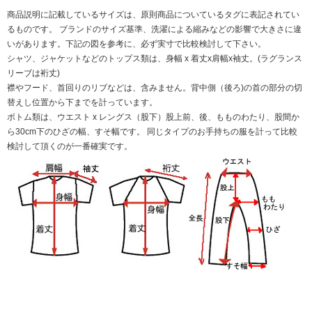
商品説明に記載しているサイズは、原則商品についているタグに表記されてい
るものです。 ブランドのサイズ基準、洗濯による縮みなどの影響で大きさに違
いがあります。下記の図を参考に、必ず実寸で比較検討して下さい。
シャツ、ジャケットなどのトップス類は、身幅 x 着丈x肩幅x袖丈。(ラグランス
リーブは裄丈)
襟やフード、首回りのリブなどは、含みません。背中側（後ろ)の首の部分の切
替えし位置から下までを計っています。
ボトム類は、ウエスト x レングス（股下）股上前、後、もものわたり、股間か
ら30cm下のひざの幅、すそ幅です。 同じタイプのお手持ちの服を計って比較
検討して頂くのが一番確実です。