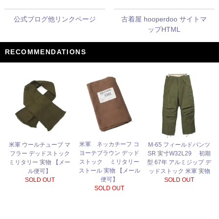
公式ブログ他リンクページ
古着屋 hooperdoo サイトマ
ップHTML
RECOMMENDATIONS
米軍 ネッカチーフ コ
米軍 ウールチューブ マ
M-65 フィールドパンツ
ヨーテブラウン デッド
フラー デッドストック
SR 実寸W32L29 初期
ストック ミリタリー
ミリタリー 実物 【メー
型 67年 アルミジップ デ
ストール 実物 【メール
ル便可】
ッドストック 米軍 実物
便可】
SOLD OUT
SOLD OUT
SOLD OUT