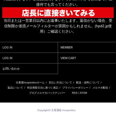
接何でも言ってください。
当日または一営業日以内にお返事いたします。返信がない場合、受
信制限か迷惑メールフィルターが原因かもしれません。(hpd2.jp使
用）ご確認ください。
LOG IN
MEMBER
LOG IN
VIEW CART
お問い合わせ
古着屋hooperdooホーム
/
支払い方法について
/
配送・送料について
/
返品について
/
特定商取引法に基づく表記
/
プライバシーポリシー
/
メルマガ配信
/
ブログメルマガバックナンバー
RSS
/
ATOM
Copyright© 古着通販 hooperdoo