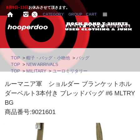
8月9日~13日
お休みさせて頂きます。
CATEGORY
GROUP
CART
TOP
>
帽子・バッグ・小物他
>
バッグ
TOP
>
NEW ARRIVALS
TOP
>
MILITARY
>
ユーロミリタリー
ルーマニア軍 ショルダー ブランケットホル
ダーベルト3本付き ブレッドバッグ #6 MLTRY
BG
商品番号:9021601