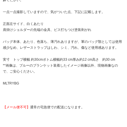
一点一点撮影していますので、気がついた点、下記に記載します。
正面左サイド、白くあたり
肩掛けショルダーの先端の金具、ビス打ちつけ塗装剥がれ
バッグ本体、あたり、色落ち、薄汚れありますが、軍のバッグ類としては使用
感少なめ、レザーストラップはしわ、シミ、汚れ、傷など使用感あります。
実寸 トップ横幅 約30cmボトム横幅約33 cm厚み約12 cm高さ 約30 cm
**画像は、ブルーのブランケット装着したイメージ画像以外、現物画像なの
で、ご安心ください。
MLTRYBG
【メール便不可】
通常の宅急便での配送になります。