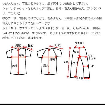
いがあります。下記の図を参考に、必ず実寸で比較検討して下さい。
シャツ、ジャケットなどのトップス類は、身幅 x 着丈x肩幅x袖丈。(ラグランス
リーブは裄丈)
襟やフード、首回りのリブなどは、含みません。背中側（後ろ)の首の部分の切
替えし位置から下までを計っています。
ボトム類は、ウエスト x レングス（股下）股上前、後、もものわたり、股間か
ら30cm下のひざの幅、すそ幅です。 同じタイプのお手持ちの服を計って比較
検討して頂くのが一番確実です。