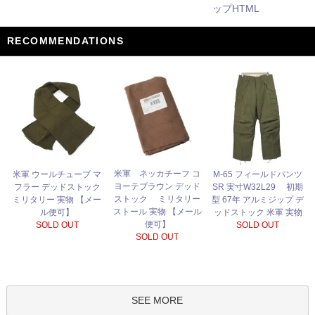
ップHTML
RECOMMENDATIONS
米軍 ネッカチーフ コ
米軍 ウールチューブ マ
M-65 フィールドパンツ
ヨーテブラウン デッド
フラー デッドストック
SR 実寸W32L29 初期
ストック ミリタリー
ミリタリー 実物 【メー
型 67年 アルミジップ デ
ストール 実物 【メール
ル便可】
ッドストック 米軍 実物
便可】
SOLD OUT
SOLD OUT
SOLD OUT
SEE MORE