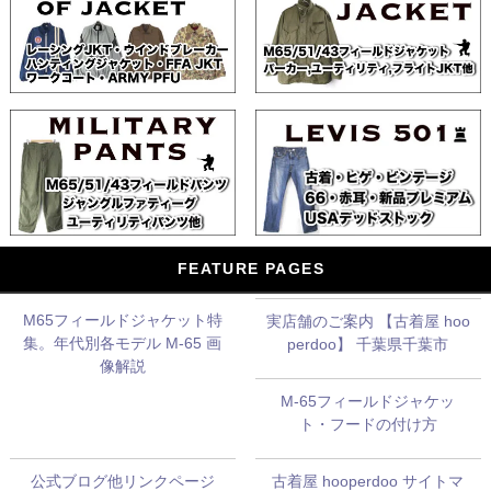
FEATURE PAGES
M65フィールドジャケット特
実店舗のご案内 【古着屋 hoo
集。年代別各モデル M-65 画
perdoo】 千葉県千葉市
像解説
M-65フィールドジャケッ
ト・フードの付け方
公式ブログ他リンクページ
古着屋 hooperdoo サイトマ