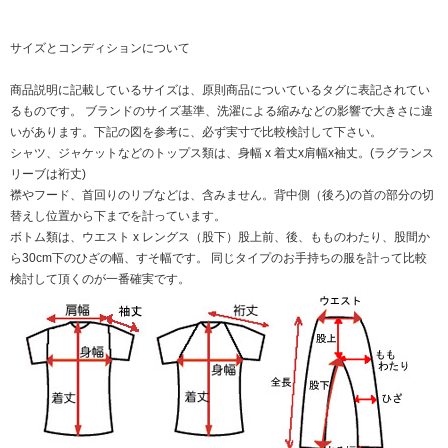
サイズとコンディションについて
商品説明に記載しているサイズは、原則商品についているタグに表記されてい
るものです。 ブランドのサイズ基準、洗濯による縮みなどの影響で大きさに違
いがあります。下記の図を参考に、必ず実寸で比較検討して下さい。
シャツ、ジャケットなどのトップス類は、身幅 x 着丈x肩幅x袖丈。(ラグランス
リーブは裄丈)
襟やフード、首回りのリブなどは、含みません。背中側（後ろ)の首の部分の切
替えし位置から下までを計っています。
ボトム類は、ウエスト x レングス（股下）股上前、後、もものわたり、股間か
ら30cm下のひざの幅、すそ幅です。 同じタイプのお手持ちの服を計って比較
検討して頂くのが一番確実です。