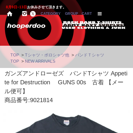
8月9日~13日
お休みさせて頂きます。
CATEGORY
GROUP
CART
TOP
>
Tシャツ・ポロシャツ他
>
バンドＴシャツ
TOP
>
NEW ARRIVALS
ガンズアンドローゼズ バンドTシャツ Appeti
te for Destruction GUNS 00s 古着 【メー
ル便可】
商品番号:9021814