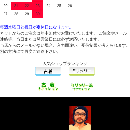
20
21
22
23
24
25
26
27
28
29
30
毎週水曜日と祝日が定休日になります。
ネットからのご注文は年中無休でお受けいたします。 ご注文やメール
連絡等、当日または翌営業日には必ず対応いたします。
当店からのメールがない場合、入力間違い、受信制限が考えられます。
別の方法にて再度ご連絡下さい。
人気ショップランキング
___
___