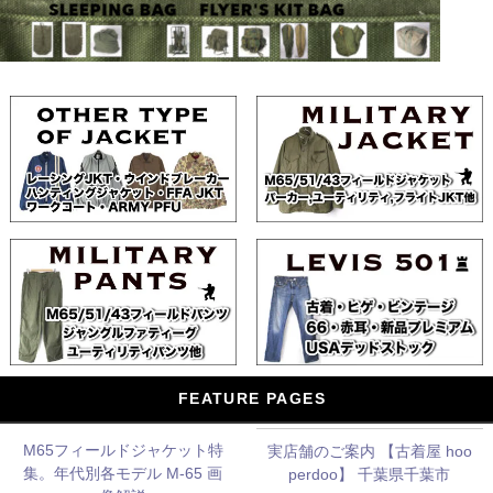
FEATURE PAGES
M65フィールドジャケット特
実店舗のご案内 【古着屋 hoo
集。年代別各モデル M-65 画
perdoo】 千葉県千葉市