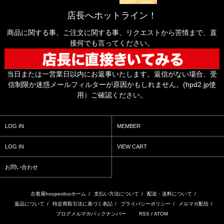
店長へホットライン！
商品に関する事、ご注文に関する事、リクエストから苦情まで、直
接何でも言ってください。
当日または一営業日以内にお返事いたします。返信がない場合、受
信制限か迷惑メールフィルターが原因かもしれません。(hpd2.jp使
用）ご確認ください。
LOG IN
MEMBER
LOG IN
VIEW CART
お問い合わせ
古着屋hooperdooホーム
/
支払い方法について
/
配送・送料について
/
返品について
/
特定商取引法に基づく表記
/
プライバシーポリシー
/
メルマガ配信
/
ブログメルマガバックナンバー
RSS
/
ATOM