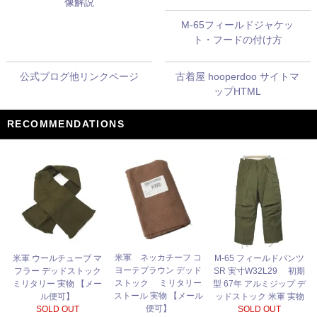
像解説
M-65フィールドジャケッ
ト・フードの付け方
公式ブログ他リンクページ
古着屋 hooperdoo サイトマ
ップHTML
RECOMMENDATIONS
米軍 ネッカチーフ コ
米軍 ウールチューブ マ
M-65 フィールドパンツ
ヨーテブラウン デッド
フラー デッドストック
SR 実寸W32L29 初期
ストック ミリタリー
ミリタリー 実物 【メー
型 67年 アルミジップ デ
ストール 実物 【メール
ル便可】
ッドストック 米軍 実物
便可】
SOLD OUT
SOLD OUT