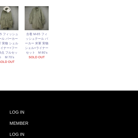
65 フィッシュ
古着 M-65 フィ
ール パーカー
ッシュテール パ
 実物 シェル
ーカー 米軍 実物
ライナー+フー
シェル+ライナー
 3点 フルセッ
セット M 80’s
ト M 70’s
SOLD OUT
SOLD OUT
LOG IN
MEMBER
LOG IN