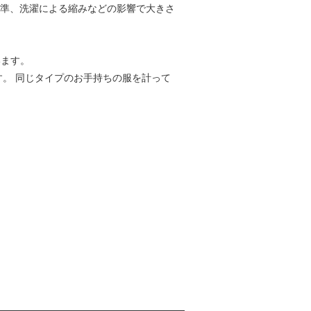
基準、洗濯による縮みなどの影響で大きさ
います。
す。 同じタイプのお手持ちの服を計って