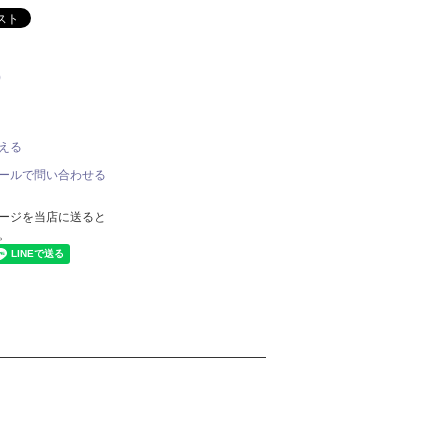
)
える
ールで問い合わせる
ージを当店に送ると
。