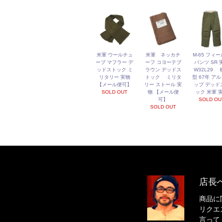
米軍 ウールチュ
米軍 ネッカチ
M-65 フィ
ーブ マフラー デ
ーフ コヨーテブ
パンツ SR 
ッドストック ミ
ラウン デッドス
W32L29 
リタリー 実物
トック ミリタ
型 67年 ア
【メール便可】
リー ストール 実
ップ デッド
SOLD OUT
物 【メール便
ック 米軍 
可】
SOLD OU
SOLD OUT
店長
商品に
リクエ
言って