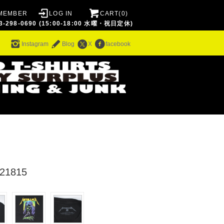
MEMBER
LOG IN
CART(0)
8-0690 (15:00-18:00 水曜・祝日定休)
ム
Instagram
Blog
X
facebook
1815