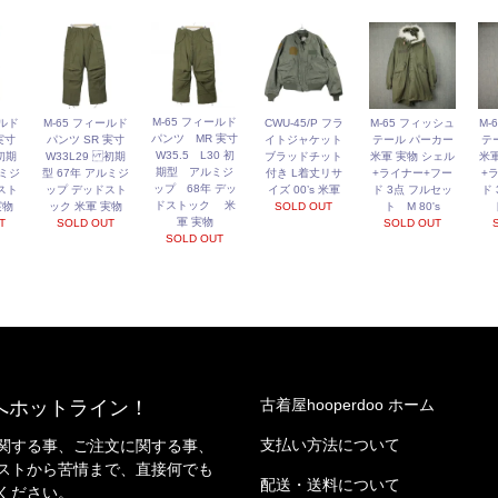
M-65 フィールド
ールド
M-65 フィールド
CWU-45/P フラ
M-65 フィッシュ
M-
パンツ MR 実寸
実寸
パンツ SR 実寸
イトジャケット
テール パーカー
テ
W35.5 L30 初
初期
W33L29 初期
ブラッドチット
米軍 実物 シェル
米軍
期型 アルミジ
ルミジ
型 67年 アルミジ
付き L着丈リサ
+ライナー+フー
+
ップ 68年 デッ
スト
ップ デッドスト
イズ 00’s 米軍
ド 3点 フルセッ
ド
ドストック 米
実物
ック 米軍 実物
SOLD OUT
ト M 80's
軍 実物
T
SOLD OUT
SOLD OUT
SOLD OUT
古着屋hooperdoo ホーム
へホットライン！
支払い方法について
関する事、ご注文に関する事、
ストから苦情まで、直接何でも
配送・送料について
ください。