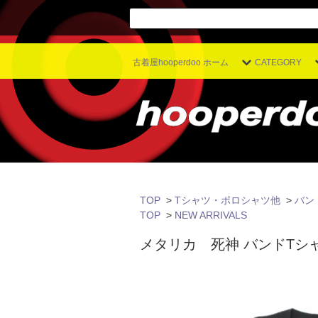
古着屋hooperdoo ホーム
CATEGORY
TOP
>
Tシャツ・ポロシャツ他
>
バン
TOP
>
NEW ARRIVALS
メタリカ 死神 バンドTシャツ