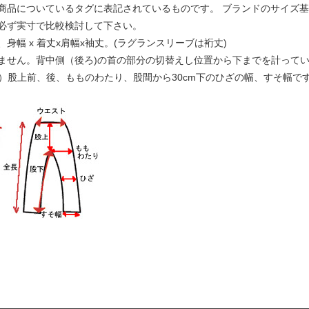
商品についているタグに表記されているものです。 ブランドのサイズ
必ず実寸で比較検討して下さい。
幅 x 着丈x肩幅x袖丈。(ラグランスリーブは裄丈)
ません。背中側（後ろ)の首の部分の切替えし位置から下までを計って
下）股上前、後、もものわたり、股間から30cm下のひざの幅、すそ幅で