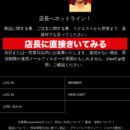
店長へホットライン！
商品に関する事、ご注文に関する事、リクエストから苦情まで、直
接何でも言ってください。
当日または一営業日以内にお返事いたします。返信がない場合、受
信制限か迷惑メールフィルターが原因かもしれません。(hpd2.jp使
用）ご確認ください。
LOG IN
MEMBER
LOG IN
VIEW CART
お問い合わせ
古着屋hooperdooホーム
/
支払い方法について
/
配送・送料について
/
返品について
/
特定商取引法に基づく表記
/
プライバシーポリシー
/
メルマガ配信
/