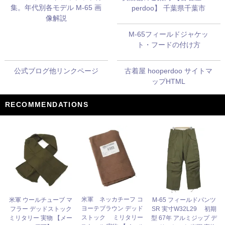
集。年代別各モデル M-65 画
perdoo】 千葉県千葉市
像解説
M-65フィールドジャケッ
ト・フードの付け方
公式ブログ他リンクページ
古着屋 hooperdoo サイトマ
ップHTML
RECOMMENDATIONS
米軍 ネッカチーフ コ
米軍 ウールチューブ マ
M-65 フィールドパンツ
ヨーテブラウン デッド
フラー デッドストック
SR 実寸W32L29 初期
ストック ミリタリー
ミリタリー 実物 【メー
型 67年 アルミジップ デ