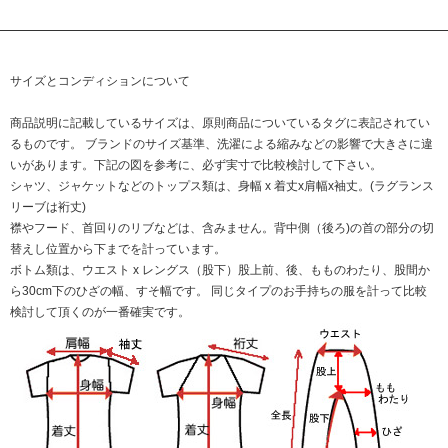
サイズとコンディションについて
商品説明に記載しているサイズは、原則商品についているタグに表記されてい
るものです。 ブランドのサイズ基準、洗濯による縮みなどの影響で大きさに違
いがあります。下記の図を参考に、必ず実寸で比較検討して下さい。
シャツ、ジャケットなどのトップス類は、身幅 x 着丈x肩幅x袖丈。(ラグランス
リーブは裄丈)
襟やフード、首回りのリブなどは、含みません。背中側（後ろ)の首の部分の切
替えし位置から下までを計っています。
ボトム類は、ウエスト x レングス（股下）股上前、後、もものわたり、股間か
ら30cm下のひざの幅、すそ幅です。 同じタイプのお手持ちの服を計って比較
検討して頂くのが一番確実です。