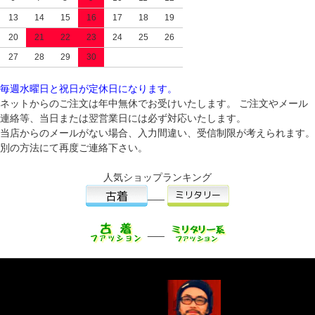
13
14
15
16
17
18
19
20
21
22
23
24
25
26
27
28
29
30
毎週水曜日と祝日が定休日になります。
ネットからのご注文は年中無休でお受けいたします。 ご注文やメール
連絡等、当日または翌営業日には必ず対応いたします。
当店からのメールがない場合、入力間違い、受信制限が考えられます。
別の方法にて再度ご連絡下さい。
人気ショップランキング
___
___