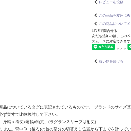
レビューを投稿
この商品を友達に教
この商品についてメ
LINEで問合せる
友だち追加の後、このペ
スムースに対応できます
＞＞＞
買い物を続ける
商品についているタグに表記されているものです。 ブランドのサイズ
必ず実寸で比較検討して下さい。
幅 x 着丈x肩幅x袖丈。(ラグランスリーブは裄丈)
ません。背中側（後ろ)の首の部分の切替えし位置から下までを計って