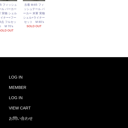
65 フィッシュ
古着 M-65 フィ
ール パーカー
ッシュテール パ
 実物 シェル
ーカー 米軍 実物
ライナー+フー
シェル+ライナー
 3点 フルセッ
セット M 80’s
ト M 70’s
SOLD OUT
SOLD OUT
LOG IN
MEMBER
LOG IN
VIEW CART
お問い合わせ