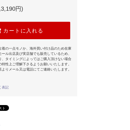
3,190円)
カートに入れる
古着の一点モノか、海外買い付け品のため在庫
モール出店及び実店舗でも販売しているため、
り、タイミングによってはご購入頂けない場合
の特性上ご理解下さるようお願いいたします。
店よりメール又は電話にてご連絡いたします。
く表記
)