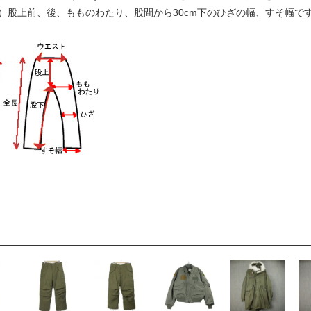
下）股上前、後、もものわたり、股間から30cm下のひざの幅、すそ幅で