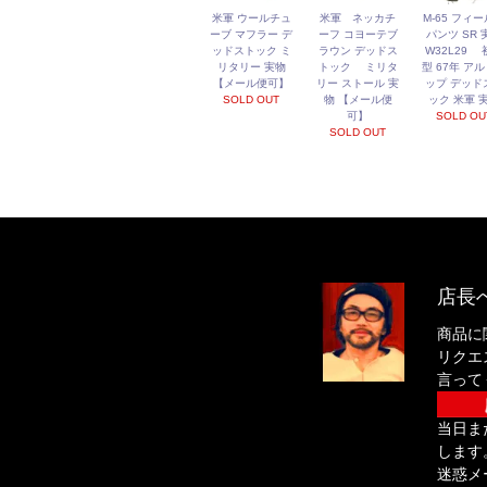
米軍 ウールチュ
米軍 ネッカチ
M-65 フィ
ーブ マフラー デ
ーフ コヨーテブ
パンツ SR 
ッドストック ミ
ラウン デッドス
W32L29 
リタリー 実物
トック ミリタ
型 67年 ア
【メール便可】
リー ストール 実
ップ デッド
SOLD OUT
物 【メール便
ック 米軍 
可】
SOLD OU
SOLD OUT
店長
商品に
リクエ
言って
当日ま
します
迷惑メ