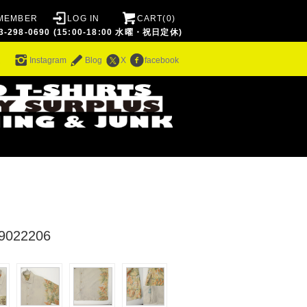
MEMBER
LOG IN
CART(0)
8-0690 (15:00-18:00 水曜・祝日定休)
ム
Instagram
Blog
X
facebook
022206