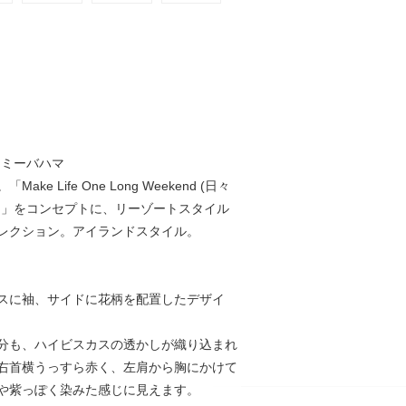
 トミーバハマ
ke Life One Long Weekend (日々
)」をコンセプトに、リーゾートスタイル
レクション。アイランドスタイル。
スに袖、サイドに花柄を配置したデザイ
分も、ハイビスカスの透かしが織り込まれ
右首横うっすら赤く、左肩から胸にかけて
や紫っぽく染みた感じに見えます。