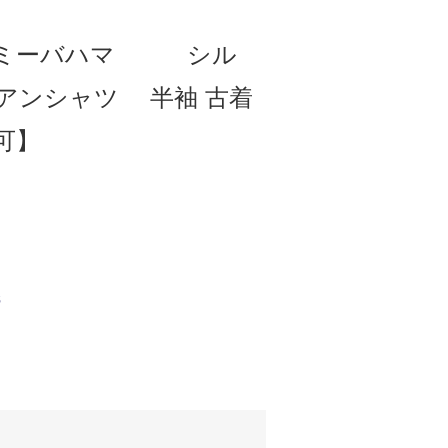
トミーバハマ シル
アンシャツ 半袖 古着
可】
S