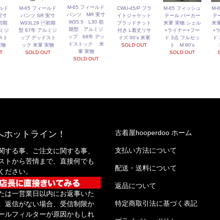
M-65 フィールド
ールド
M-65 フィールド
CWU-45/P フラ
M-65 フィッシュ
M-
パンツ MR 実寸
実寸
パンツ SR 実寸
イトジャケット
テール パーカー
テ
W35.5 L30 初
初期
W33L29 初期
ブラッドチット
米軍 実物 シェル
米軍
期型 アルミジ
ルミジ
型 67年 アルミジ
付き L着丈リサ
+ライナー+フー
+
ップ 68年 デッ
スト
ップ デッドスト
イズ 00’s 米軍
ド 3点 フルセッ
ド
ドストック 米
実物
ック 米軍 実物
SOLD OUT
ト M 80's
軍 実物
T
SOLD OUT
SOLD OUT
SOLD OUT
古着屋hooperdoo ホーム
へホットライン！
支払い方法について
関する事、ご注文に関する事、
ストから苦情まで、直接何でも
配送・送料について
ください。
返品について
たは一営業日以内にお返事いた
特定商取引法に基づく表記
。返信がない場合、受信制限か
ールフィルターが原因かもしれ