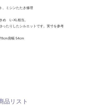
ト、ミシンたたき修理
きめ L~XL相当。
ゆったりしたシルエットです。実寸を参考
8cm肩幅 54cm
商品リスト