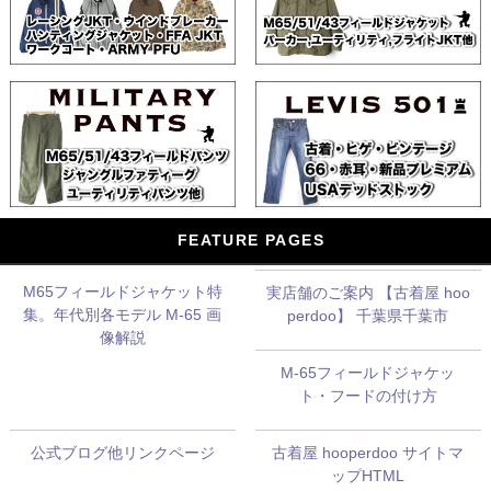
FEATURE PAGES
M65フィールドジャケット特
実店舗のご案内 【古着屋 hoo
集。年代別各モデル M-65 画
perdoo】 千葉県千葉市
像解説
M-65フィールドジャケッ
ト・フードの付け方
公式ブログ他リンクページ
古着屋 hooperdoo サイトマ
ップHTML