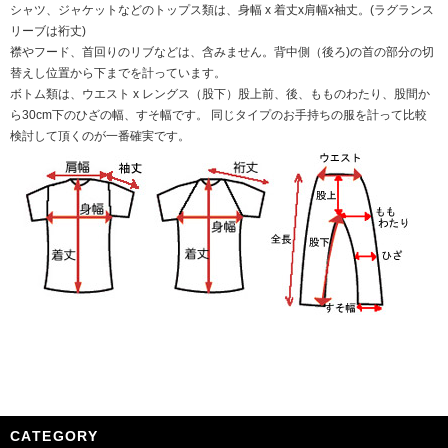
シャツ、ジャケットなどのトップス類は、身幅 x 着丈x肩幅x袖丈。(ラグランス
リーブは裄丈)
襟やフード、首回りのリブなどは、含みません。背中側（後ろ)の首の部分の切
替えし位置から下までを計っています。
ボトム類は、ウエスト x レングス（股下）股上前、後、もものわたり、股間か
ら30cm下のひざの幅、すそ幅です。 同じタイプのお手持ちの服を計って比較
検討して頂くのが一番確実です。
CATEGORY