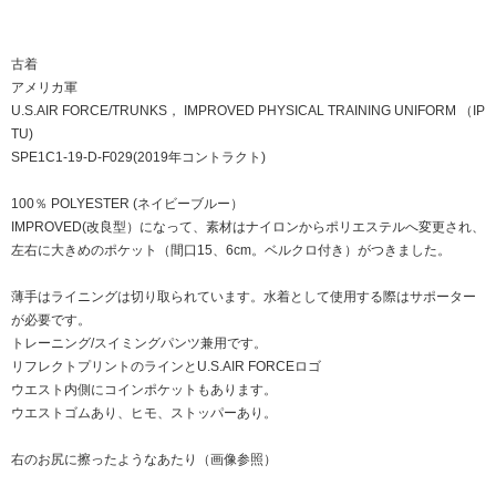
古着
アメリカ軍
U.S.AIR FORCE/TRUNKS， IMPROVED PHYSICAL TRAINING UNIFORM （IP
TU)
SPE1C1-19-D-F029(2019年コントラクト)
100％ POLYESTER (ネイビーブルー）
IMPROVED(改良型）になって、素材はナイロンからポリエステルへ変更され、
左右に大きめのポケット（間口15、6cm。ベルクロ付き）がつきました。
薄手はライニングは切り取られています。水着として使用する際はサポーター
が必要です。
トレーニング/スイミングパンツ兼用です。
リフレクトプリントのラインとU.S.AIR FORCEロゴ
ウエスト内側にコインポケットもあります。
ウエストゴムあり、ヒモ、ストッパーあり。
右のお尻に擦ったようなあたり（画像参照）