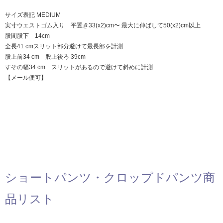
サイズ表記 MEDIUM
実寸ウエストゴム入り 平置き33(x2)cm〜 最大に伸ばして50(x2)cm以上
股間股下 14cm
全長41 cmスリット部分避けて最長部を計測
股上前34 cm 股上後ろ 39cm
すその幅34 cm スリットがあるので避けて斜めに計測
【メール便可】
ショートパンツ・クロップドパンツ商
品リスト