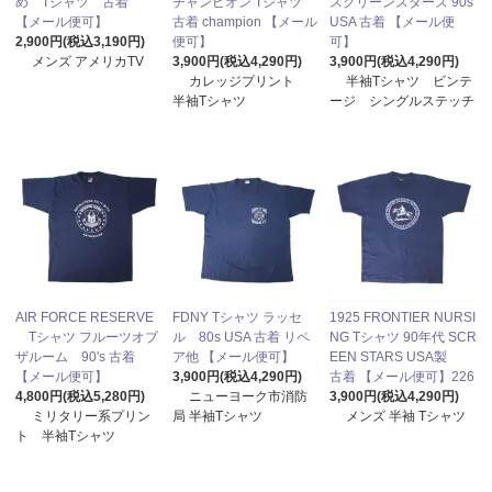
め Tシャツ 古着
チャンピオン Tシャツ
スクリーンスターズ 90s
【メール便可】
古着 champion 【メール
USA 古着 【メール便
2,900円(税込3,190円)
便可】
可】
メンズ アメリカTV
3,900円(税込4,290円)
3,900円(税込4,290円)
カレッジプリント
半袖Tシャツ ビンテ
半袖Tシャツ
ージ シングルステッチ
AIR FORCE RESERVE
FDNY Tシャツ ラッセ
1925 FRONTIER NURSI
Tシャツ フルーツオブ
ル 80s USA 古着 リペ
NG Tシャツ 90年代 SCR
ザルーム 90's 古着
ア他 【メール便可】
EEN STARS USA製
【メール便可】
3,900円(税込4,290円)
古着 【メール便可】226
4,800円(税込5,280円)
ニューヨーク市消防
3,900円(税込4,290円)
ミリタリー系プリン
局 半袖Tシャツ
メンズ 半袖 Tシャツ
ト 半袖Tシャツ