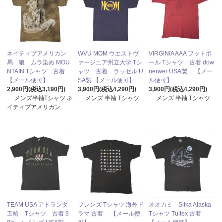
ネイティブアメリカン
WVU MOM ウエストヴ
VIRGINIA AAA フットボ
馬 狼 ムラ染め MOU
ァージニア州立大学 Tシ
ール Tシャツ 古着 dow
NTAIN Tシャツ 古着
ャツ 古着 ラッセル U
nerwer USA製 【メー
【メール便可】
SA製 【メール便可】
ル便可】
2,900円(税込3,190円)
3,900円(税込4,290円)
3,900円(税込4,290円)
メンズ半袖Tシャツ ネ
メンズ 半袖 Tシャツ
メンズ 半袖 Tシャツ
イティブアメリカン
TEAM USA アトランタ
フレンズ Tシャツ 海外ド
オオカミ Sitka Alaska
五輪 Tシャツ 古着 9
ラマ 古着 【メール便
Tシャツ Tultex 古着