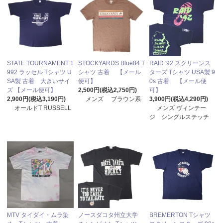
STATE TOURNAMENT 1
STOCKYARDS Blue84 T
RAID '92 スクリーンス
992 ラッセル Tシャツ U
シャツ 古着 【メール
ターズ Tシャツ USA製 9
SA製 古着 大きいサイ
便可】
0s 古着 【メール便
ズ 【メール便可】
2,500円(税込2,750円)
可】
2,900円(税込3,190円)
メンズ ブラウン系
3,900円(税込4,290円)
オールドT RUSSELL
メンズ ヴィンテー
ジ シングルステッチ
MTV タイダイ・ムラ染
ノースダコタ州立大学
BREMERTON Tシャツ