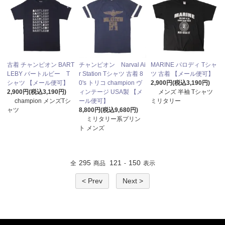
古着 チャンピオン BART
チャンピオン Narval Ai
MARINE パロディ Tシャ
LEBY バートルビー T
r Station Tシャツ 古着 8
ツ 古着 【メール便可】
シャツ 【メール便可】
0's トリコ champion ヴ
2,900円(税込3,190円)
2,900円(税込3,190円)
ィンテージ USA製 【メ
メンズ 半袖 Tシャツ
champion メンズTシ
ール便可】
ミリタリー
ャツ
8,800円(税込9,680円)
ミリタリー系プリン
ト メンズ
295
121
150
全
商品
-
表示
< Prev
Next >