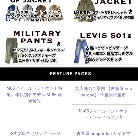
FEATURE PAGES
M65フィールドジャケット特
実店舗のご案内 【古着屋 hoo
集。年代別各モデル M-65 画
perdoo】 千葉県千葉市
像解説
M-65フィールドジャケッ
ト・フードの付け方
公式ブログ他リンクページ
古着屋 hooperdoo サイトマ