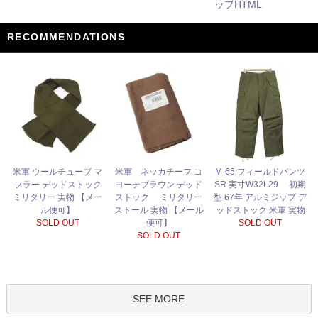
ップHTML
RECOMMENDATIONS
米軍 ネッカチーフ コ
米軍 ウールチューブ マ
M-65 フィールドパンツ
ヨーテブラウン デッド
フラー デッドストック
SR 実寸W32L29 初期
ストック ミリタリー
ミリタリー 実物 【メー
型 67年 アルミジップ デ
ストール 実物 【メール
ル便可】
ッドストック 米軍 実物
便可】
SOLD OUT
SOLD OUT
SOLD OUT
SEE MORE