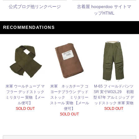
公式ブログ他リンクページ
古着屋 hooperdoo サイトマ
ップHTML
RECOMMENDATIONS
米軍 ネッカチーフ コ
米軍 ウールチューブ マ
M-65 フィールドパンツ
ヨーテブラウン デッド
フラー デッドストック
SR 実寸W32L29 初期
ストック ミリタリー
ミリタリー 実物 【メー
型 67年 アルミジップ デ
ストール 実物 【メール
ル便可】
ッドストック 米軍 実物
便可】
SOLD OUT
SOLD OUT
SOLD OUT