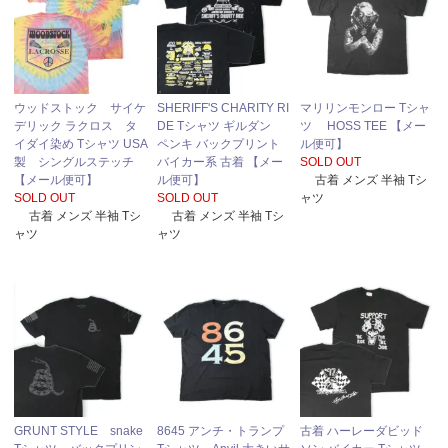
ウッドストック サイケ
SHERIFF'S CHARITY RI
マリリンモンロー Tシャ
デリック ラクロス タ
DE Tシャツ ギルダン
ツ HOSS TEE 【メー
イダイ染め Tシャツ USA
ペンキ バックプリント
ル便可】
製 シングルステッチ
バイカー系 古着 【メー
SOLD OUT
【メール便可】
ル便可】
古着 メンズ 半袖 Tシ
SOLD OUT
SOLD OUT
ャツ
古着 メンズ 半袖 Tシ
古着 メンズ 半袖 Tシ
ャツ
ャツ
GRUNT STYLE snake
8645 アンチ・トランプ
古着 ハーレーダビッド