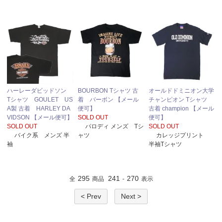
ハーレーダビッドソン
BOURBON Tシャツ 古
オールドドミニオン大学
Tシャツ GOULET US
着 バーボン 【メール
チャンピオン Tシャツ
A製 古着 HARLEY DA
便可】
古着 champion 【メール
VIDSON 【メール便可】
SOLD OUT
便可】
SOLD OUT
パロディ メンズ Tシ
SOLD OUT
バイク系 メンズ 半
ャツ
カレッジプリント
袖
半袖Tシャツ
295
241
270
全
商品
-
表示
< Prev
Next >