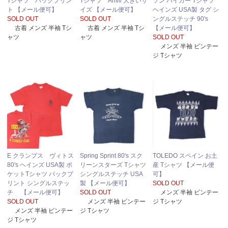
Tシャツ バックプリン
Tシャツ Anvil 大きいサ
ソン バイカー Tシャツ
ト 【メール便可】
イズ 【メール便可】
ヘインズ USA製 タグ シ
SOLD OUT
SOLD OUT
ングルステッチ 90's
古着 メンズ 半袖 Tシ
古着 メンズ 半袖 Tシ
【メール便可】
ャツ
ャツ
SOLD OUT
メンズ 半袖 ビンテー
ジ Tシャツ
E クランプス ヴィトス
Spring Sprint 80's スク
TOLEDO スペイン お土
80's ヘインズ USA製 ポ
リーンスターズ Tシャツ
産 Tシャツ 【メール便
ケットTシャツ バックプ
シングルステッチ USA
可】
リント シングルステッ
製 【メール便可】
SOLD OUT
チ 【メール便可】
SOLD OUT
メンズ 半袖 ビンテー
SOLD OUT
メンズ 半袖 ビンテー
ジ Tシャツ
メンズ 半袖 ビンテー
ジ Tシャツ
ジ Tシャツ