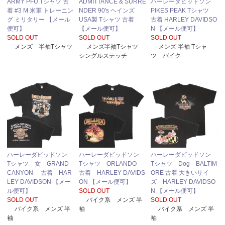
ARMY PFU Tシャツ 古
ADMITTANCE & SURRE
ハーレーダビッドソン
着 #3 M 米軍 トレーニン
NDER 90's ヘインズ
PIKES PEAK Tシャツ
グ ミリタリー 【メール
USA製 Tシャツ 古着
古着 HARLEY DAVIDSO
便可】
【メール便可】
N 【メール便可】
SOLD OUT
SOLD OUT
SOLD OUT
メンズ 半袖Tシャツ
メンズ半袖Tシャツ
メンズ 半袖 Tシャ
シングルステッチ
ツ バイク
ハーレーダビッドソン
ハーレーダビッドソン
ハーレーダビッドソン
Tシャツ 女 GRAND
Tシャツ ORLANDO
Tシャツ Dog BALTIM
CANYON 古着 HAR
古着 HARLEY DAVIDS
ORE 古着 大きいサイ
LEY DAVIDSON 【メー
ON 【メール便可】
ズ HARLEY DAVIDSO
ル便可】
SOLD OUT
N 【メール便可】
SOLD OUT
バイク系 メンズ 半
SOLD OUT
バイク系 メンズ 半
袖
バイク系 メンズ 半
袖
袖