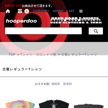
8月9日~13日
お休みさせて頂きます。
CATEGORY
GROUP
CART
TOP
>
Tシャツ・ポロシャツ他
>
古着レギュラーTシャツ
古着レギュラーTシャツ
おすすめ順
価格順
新着順