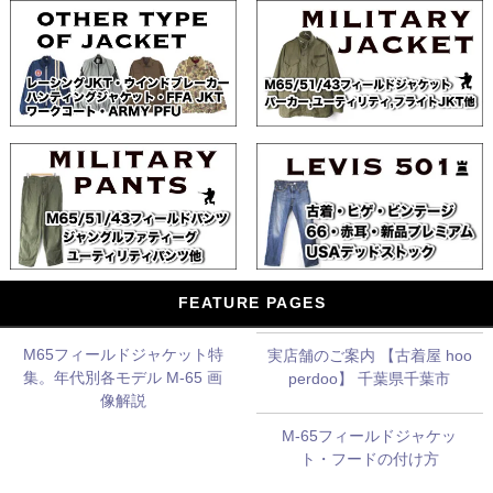
FEATURE PAGES
M65フィールドジャケット特
実店舗のご案内 【古着屋 hoo
集。年代別各モデル M-65 画
perdoo】 千葉県千葉市
像解説
M-65フィールドジャケッ
ト・フードの付け方