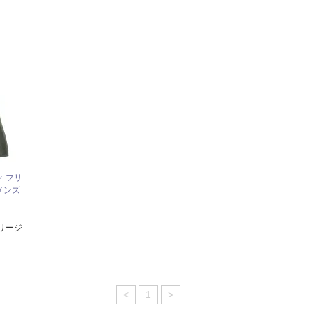
ク フリ
 メンズ
タリージ
<
1
>