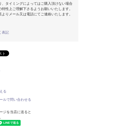
り、タイミングによってはご購入頂けない場合
の特性上ご理解下さるようお願いいたします。
店よりメール又は電話にてご連絡いたします。
く表記
)
える
ールで問い合わせる
ージを当店に送ると
。