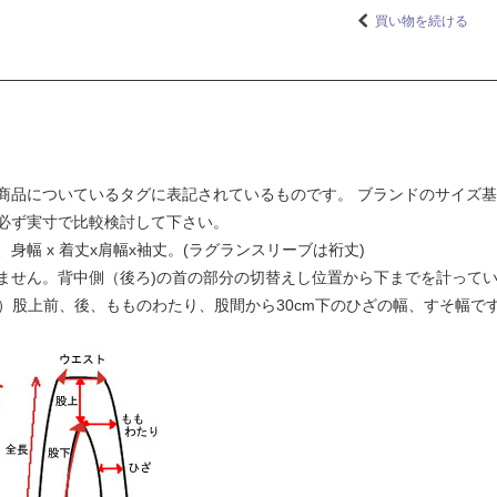
買い物を続ける
商品についているタグに表記されているものです。 ブランドのサイズ
必ず実寸で比較検討して下さい。
幅 x 着丈x肩幅x袖丈。(ラグランスリーブは裄丈)
ません。背中側（後ろ)の首の部分の切替えし位置から下までを計って
下）股上前、後、もものわたり、股間から30cm下のひざの幅、すそ幅で