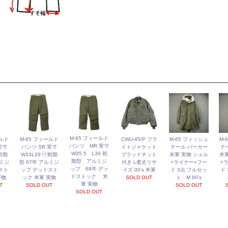
M-65 フィールド
ールド
M-65 フィールド
CWU-45/P フラ
M-65 フィッシュ
M-
パンツ MR 実寸
実寸
パンツ SR 実寸
イトジャケット
テール パーカー
テ
W35.5 L30 初
初期
W33L29 初期
ブラッドチット
米軍 実物 シェル
米軍
期型 アルミジ
ルミジ
型 67年 アルミジ
付き L着丈リサ
+ライナー+フー
+
ップ 68年 デッ
スト
ップ デッドスト
イズ 00’s 米軍
ド 3点 フルセッ
ド
ドストック 米
実物
ック 米軍 実物
SOLD OUT
ト M 80's
軍 実物
T
SOLD OUT
SOLD OUT
SOLD OUT