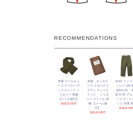
RECOMMENDATIONS
米軍 ウールチュ
米軍 ネッカチ
M-65 フィ
ーブ マフラー デ
ーフ コヨーテブ
パンツ SR 
ッドストック ミ
ラウン デッドス
W32L29 
リタリー 実物
トック ミリタ
型 67年 ア
【メール便可】
リー ストール 実
ップ デッド
SOLD OUT
物 【メール便
ック 米軍 
可】
SOLD OU
SOLD OUT