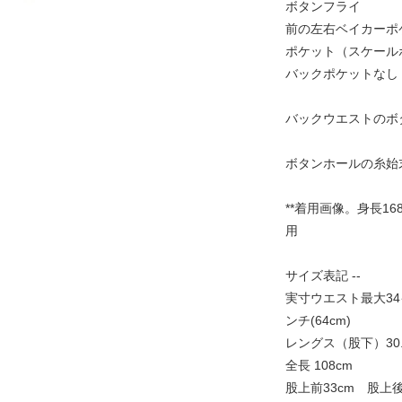
ボタンフライ
前の左右ベイカーポ
ポケット（スケール
バックポケットなし
バックウエストのボ
ボタンホールの糸始
**着用画像。身長1
用
サイズ表記 --
実寸ウエスト最大34
ンチ(64cm)
レングス（股下）30.
全長 108cm
股上前33cm 股上後