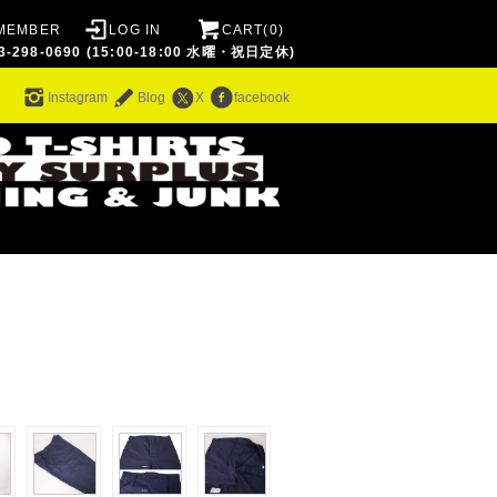
MEMBER
LOG IN
CART(0)
8-0690 (15:00-18:00 水曜・祝日定休)
ム
Instagram
Blog
X
facebook