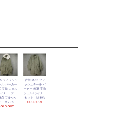
65 フィッシュ
古着 M-65 フィ
ール パーカー
ッシュテール パ
 実物 シェル
ーカー 米軍 実物
ライナー+フー
シェル+ライナー
 3点 フルセッ
セット M 80’s
ト M 70’s
SOLD OUT
SOLD OUT